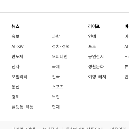
뉴스
라이프
비
속보
과학
연예
이
AI·SW
정치·정책
포토
A
반도체
오피니언
공연전시
H
전자
국제
생활문화
뷰
모빌리티
전국
여행·레저
인
통신
스포츠
경제
특집
플랫폼·유통
연재