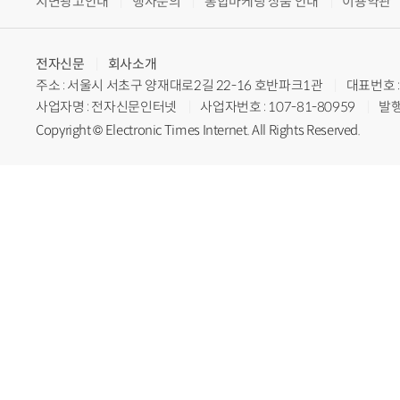
지면광고안내
행사문의
통합마케팅 상품 안내
이용약관
전자신문
회사소개
주소 : 서울시 서초구 양재대로2길 22-16 호반파크1관
대표번호 : 
사업자명 : 전자신문인터넷
사업자번호 : 107-81-80959
발행
Copyright © Electronic Times Internet. All Rights Reserved.