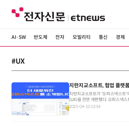
AI·SW
반도체
전자
모빌리티
통신
경제
#UX
지란지교소프트, 협업 플랫폼 
지란지교소프트가 '오피스넥스트'의 
(UX)을 전면 개편했다. 오피스넥
업 플랫폼이다. 이번 개편은 협업 
2025-04-10 13:54