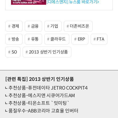
생애주기 아우르는 통합 솔루
[디에스앤지] 뉴스룸 바로가기>
션 선봬 [영상]
경제
금융
기업
더존비즈온
방송
유통
클라우드
ERP
FTA
SO
2013 상반기 인기상품
[관련 특집]
2013 상반기 인기상품
추천상품-퓨전데이타 JETRO COCKPIT4
추천상품-에스지앤 시큐어가드AM
추천상품-티온소프트 `밋미팅`
품질우수-ABB코리아 고효율 인버터