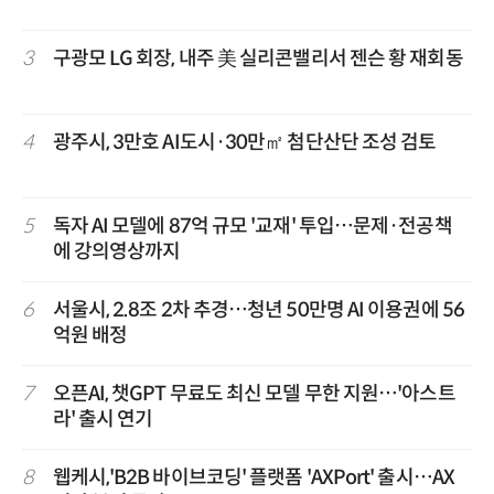
3
구광모 LG 회장, 내주 美 실리콘밸리서 젠슨 황 재회동
4
광주시, 3만호 AI도시·30만㎡ 첨단산단 조성 검토
5
독자 AI 모델에 87억 규모 '교재' 투입…문제·전공책
에 강의영상까지
6
서울시, 2.8조 2차 추경…청년 50만명 AI 이용권에 56
억원 배정
7
오픈AI, 챗GPT 무료도 최신 모델 무한 지원…'아스트
라' 출시 연기
8
웹케시,'B2B 바이브코딩' 플랫폼 'AXPort' 출시…AX