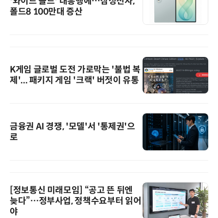
'와이드 폴드' 대흥행에…삼성전자,
폴드8 100만대 증산
K게임 글로벌 도전 가로막는 '불법 복
제'... 패키지 게임 '크랙' 버젓이 유통
금융권 AI 경쟁, '모델'서 '통제권'으
로
[정보통신 미래모임] “공고 뜬 뒤엔
늦다”…정부사업, 정책수요부터 읽어
야