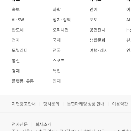
속보
과학
연예
이
AI·SW
정치·정책
포토
A
반도체
오피니언
공연전시
H
전자
국제
생활문화
뷰
모빌리티
전국
여행·레저
인
통신
스포츠
경제
특집
플랫폼·유통
연재
지면광고안내
행사문의
통합마케팅 상품 안내
이용약관
전자신문
회사소개