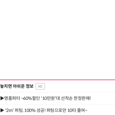
놓치면 아쉬운 정보
AD
▶명품퍼터 ~60%할인 '10만원'대 선착순 한정판매!
▶ '2m' 퍼팅, 100% 성공! 퍼팅으로만 10타 줄여~