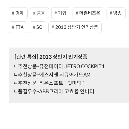
경제
금융
기업
더존비즈온
방송
FTA
SO
2013 상반기 인기상품
[관련 특집]
2013 상반기 인기상품
추천상품-퓨전데이타 JETRO COCKPIT4
추천상품-에스지앤 시큐어가드AM
추천상품-티온소프트 `밋미팅`
품질우수-ABB코리아 고효율 인버터