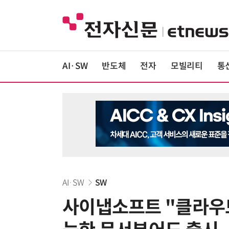
AI·SW
반도체
전자
모빌리티
통
AI·SW
SW
사이냅소프트 "클라우