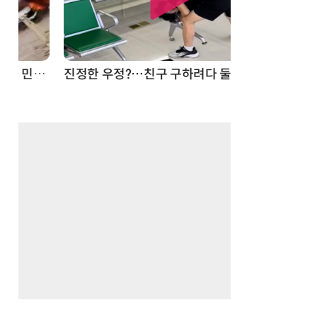
드론
진정한 우정?…친구 구하려다 둘 다 의자 틈에 목이 낀 순간