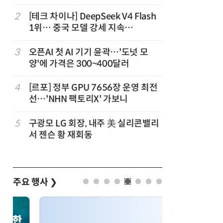
2
[테크 차이나] DeepSeek V4 Flash
7
'모두의 
1위… 중국 모델 강세 지속
어
(OpenRouter 주간 AI 모델 사용량
순위)
3
오픈AI 첫 AI 기기 윤곽…'도넛 모
8
오픈AI,
양'에 가격은 300~400달러
업용 챗G
4
[르포] 정부 GPU 7656장 운영 최전
9
“포항을 
선…'NHN 팩토리X' 가보니
로”…포항T
로벌 협력
5
구광모 LG 회장, 내주 美 실리콘밸리
10
오픈AI, 
서 젠슨 황 재회동
한 지원…
주요 행사
❯