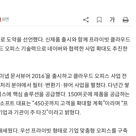
7
'모두의 AI' 컨소시엄 영입 경쟁 불붙
어
8면
8
오픈AI, 법무법인 태평양 전사에 '기
업용 챗GPT' 공급
 도약을 선언했다. 신제품 출시와 함께 프라이빗 클라우드
드 오피스 기술력으로 네이버와 협력한 사업 확대도 추진한
9
“포항을 '제조 AX' 글로벌 거점으
로”…포항TP, 한·중 '피지컬 AI' 글
로벌 협력 속도
10
오픈AI, 챗GPT 무료도 최신 모델 무
이냅 문서뷰어 2016’을 출시하고 클라우드 오피스 사업 전
한 지원…'아스트라' 출시 연기
 처리 분야에서 필터·변환기·뷰어 사업을 펼쳤다. 다년간 쌓
피스에 핵심 솔루션을 공급했다. 150여곳에 제품을 공급하는
소프트 대표는 “450곳까지 고객을 확대할 계획”이라며 “프
업과 기관이 주 타깃”이라고 밝혔다.
세웠다. 우선 프라이빗 형태로 기업 맞춤형 오피스를 구축