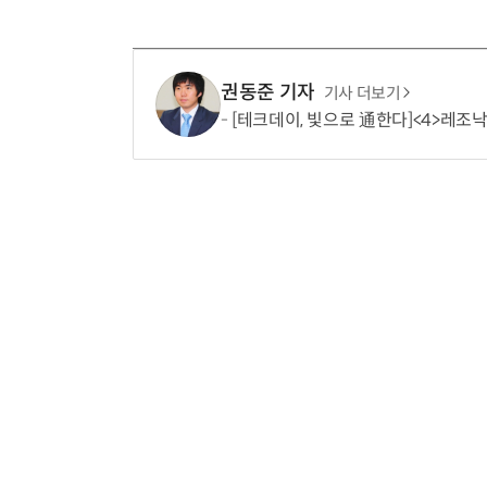
권동준 기자
기사 더보기
[테크데이, 빛으로 通한다]<4>레조낙