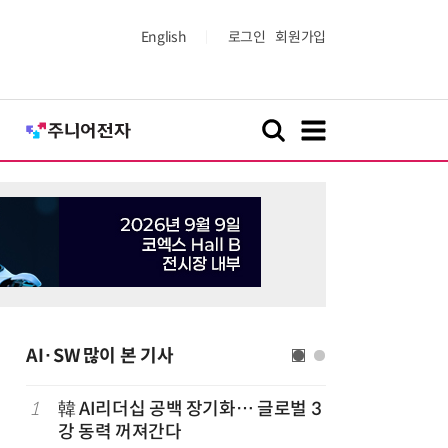
English
로그인
회원가입
AI·SW 많이 본 기사
1
韓 AI리더십 공백 장기화… 글로벌 3
6
앤트로픽·
강 동력 꺼져간다
가 통제 