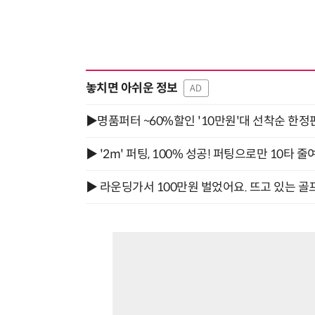
놓치면 아쉬운 정보
AD
▶명품퍼터 ~60%할인 '10만원'대 선착순 한정
▶ '2m' 퍼팅, 100% 성공! 퍼팅으로만 10타 줄
▶ 라운딩가서 100만원 벌었어요. 뜨고 있는 골