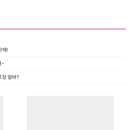
“계속 쫓아왔다”…도망치던 우크라 민간인 공격한 러 자폭 
판매!
여~
프장 알바?