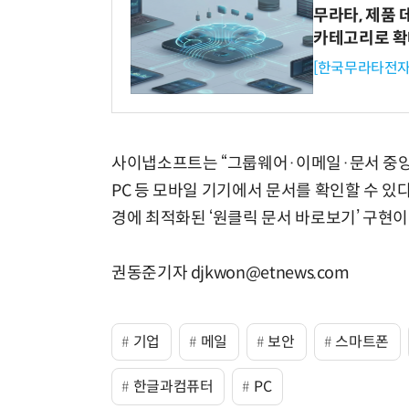
무라타, 제품 
카테고리로 
[한국무라타전자
사이냅소프트는 “그룹웨어·이메일·문서 중앙
PC 등 모바일 기기에서 문서를 확인할 수 있다
경에 최적화된 ‘원클릭 문서 바로보기’ 구현이
권동준기자 djkwon@etnews.com
기업
메일
보안
스마트폰
한글과컴퓨터
PC