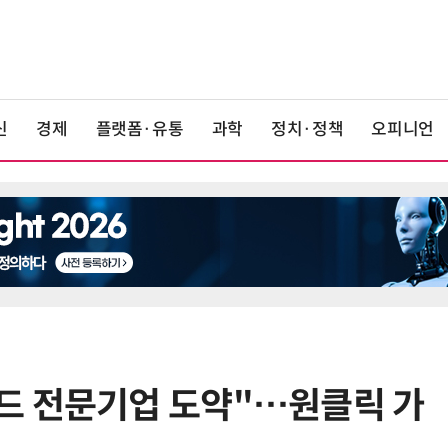
신
경제
플랫폼·유통
과학
정치·정책
오피니언
드 전문기업 도약"…원클릭 가
6
앤트로픽·오픈AI 이어 메타도…AI
가 통제 벗어나 외부 해킹