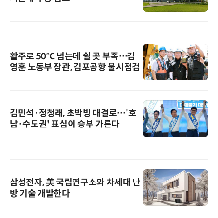
활주로 50℃ 넘는데 쉴 곳 부족…김
영훈 노동부 장관, 김포공항 불시점검
김민석·정청래, 초박빙 대결로…'호
남·수도권' 표심이 승부 가른다
삼성전자, 美 국립연구소와 차세대 난
방 기술 개발한다