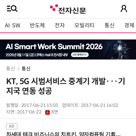
AI·SW
반도체
전자
모빌리티
통신
경제
통신
통신
KT, 5G 시범서비스 중계기 개발···기
지국 연동 성공
발행일 : 2017-06-21 15:03
업데이트 : 2017-06-21 16:02
지면 :
2017-06-22
8면
차세대 테크 비즈니스의 치트키, 양자컴퓨팅 기회를 선점하라! (8/28 강남역)