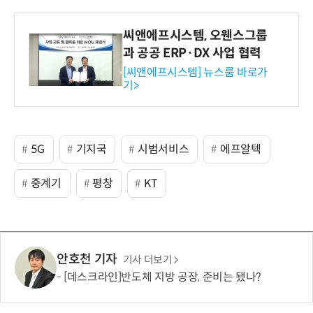
씨앤에프시스템, 오웬스그룹
과 공공 ERP·DX 사업 협력
[씨앤에프시스템] 뉴스룸 바로가
기>
5G
기지국
시범서비스
에프알텍
중계기
평창
KT
안호천 기자
기사 더보기
[데스크라인]반도체 지방 공장, 준비는 됐나?