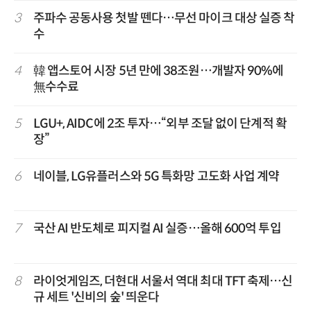
3
주파수 공동사용 첫발 뗀다…무선 마이크 대상 실증 착
수
4
韓 앱스토어 시장 5년 만에 38조원…개발자 90%에
無수수료
5
LGU+, AIDC에 2조 투자…“외부 조달 없이 단계적 확
장”
6
네이블, LG유플러스와 5G 특화망 고도화 사업 계약
7
국산 AI 반도체로 피지컬 AI 실증…올해 600억 투입
8
라이엇게임즈, 더현대 서울서 역대 최대 TFT 축제…신
규 세트 '신비의 숲' 띄운다