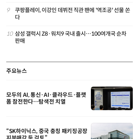
9
쿠팡플레이, 이강인 데뷔전 직관 팬에 '역조공' 선물 쏜
다
10
삼성 갤럭시 Z8·워치9 국내 출시…100여개국 순차
판매
주요뉴스
모두의 AI, 통신·AI·클라우드·플랫
폼 참전한다…탐색전 치열
“SK하이닉스, 중국 충칭 패키징공장
지분매각 등 검토”