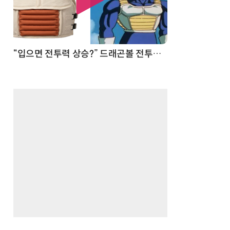
 순간
“입으면 전투력 상승?” 드래곤볼 전투복 닮은 중량조끼