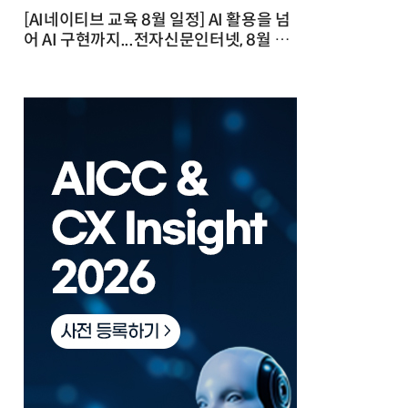
[AI네이티브 교육 8월 일정] AI 활용을 넘
어 AI 구현까지...전자신문인터넷, 8월 실
전 교육·워크숍 개최 발행일 : 2026-07-
23 10:46