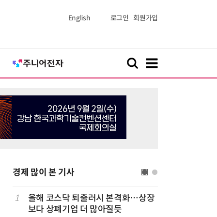
English
로그인
회원가입
경제 많이 본 기사
럽
1
올해 코스닥 퇴출러시 본격화…상장
6
'게이밍위
보다 상폐기업 더 많아질듯
서 TV·모