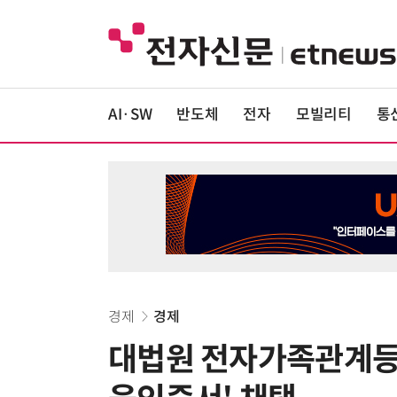
AI·SW
반도체
전자
모빌리티
통
경제
경제
대법원 전자가족관계등