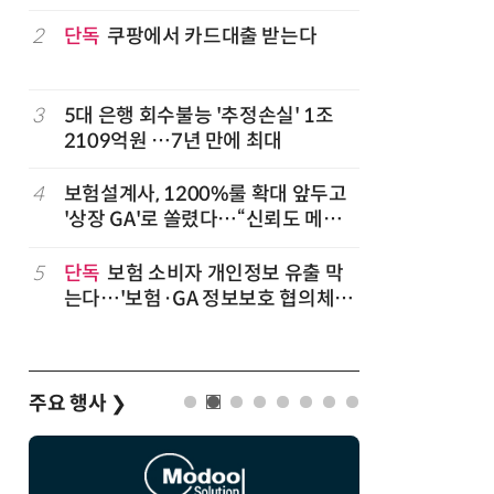
2
단독
쿠팡에서 카드대출 받는다
7
LG 엑사
대기업과 
3
5대 은행 회수불능 '추정손실' 1조
8
'상업용 
2109억원 …7년 만에 최대
전자, 美 
,
4
보험설계사, 1200%룰 확대 앞두고
9
“상장폐지
'상장 GA'로 쏠렸다…“신뢰도 메리
주가 부양
트”
5
단독
보험 소비자 개인정보 유출 막
10
코스피 급
는다…'보험·GA 정보보호 협의체'
구성
주요 행사
❯