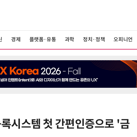
신
경제
플랫폼·유통
과학
정치·정책
오피니언
록시스템 첫 간편인증으로 '금
6
'게이밍위크' 삼성전자-LG전자 유
서 TV·모니터 '大戰'