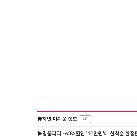
놓치면 아쉬운 정보
AD
▶명품퍼터 ~60%할인 '10만원'대 선착순 한정