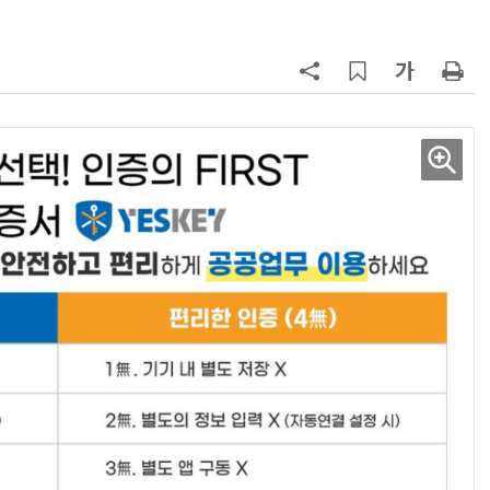
7
LG 엑사원, 中企 제조현장 '전파'…
대기업과 협력사 AI 상생 시동
8
'상업용 디스플레이 빌려쓴다' …LG
전자, 美 B2B 구독 시동
9
“상장폐지 막아라”…중소 가전 기업
주가 부양 '총력전'
10
코스피 급등에 매수 사이드카 발동