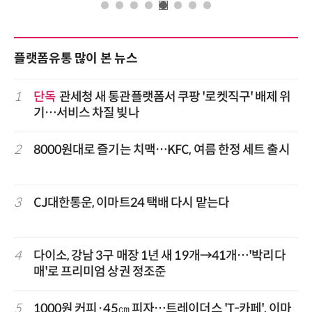
플랫폼유통 많이 본 뉴스
1
단독
관세청 새 통관플랫폼서 쿠팡 '로켓직구' 배제 위
기…서비스 차질 빚나
2
8000원대로 즐기는 치맥…KFC, 여름 한정 세트 출시
3
CJ대한통운, 이마트24 택배 다시 맡는다
4
다이소, 강남 3구 매장 1년 새 19개→41개…'박리다
매'로 프리미엄 상권 정조준
5
1000원 커피·45㎝ 피자…트레이더스 'T-카페', 이마