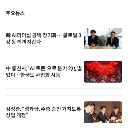
주요뉴스
韓 AI리더십 공백 장기화… 글로벌 3
강 동력 꺼져간다
中 통신사, 'AI 토큰'으로 분기 2兆 벌
었다…한국도 사업화 시동
김정관, “성과급, 주총 승인 거치도록
상법 개정”