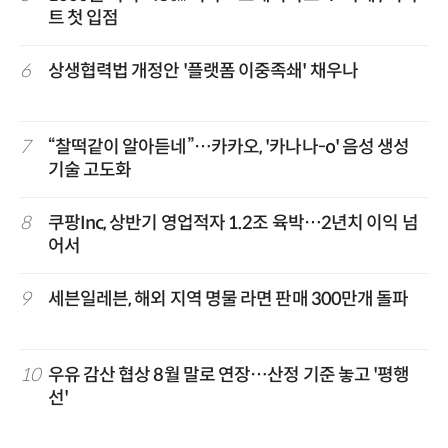
트 첫 입점
6
상생협력법 개정안 '플랫폼 이중족쇄' 채우나
7
“찰떡같이 알아듣네”…카카오, '카나나-o' 음성 생성
기술 고도화
8
쿠팡Inc, 상반기 영업적자 1.2조 육박…2년치 이익 넘
어서
9
세븐일레븐, 해외 지역 명물 라면 판매 300만개 돌파
10
우유 감산 협상 8월 말로 연장…산정 기준 놓고 '평행
선'