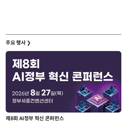
주요 행사
❯
제8회 AI정부 혁신 콘퍼런스