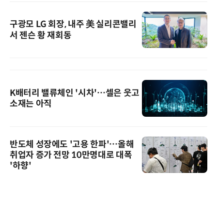
구광모 LG 회장, 내주 美 실리콘밸리
서 젠슨 황 재회동
K배터리 밸류체인 '시차'…셀은 웃고
소재는 아직
반도체 성장에도 '고용 한파'…올해
취업자 증가 전망 10만명대로 대폭
'하향'