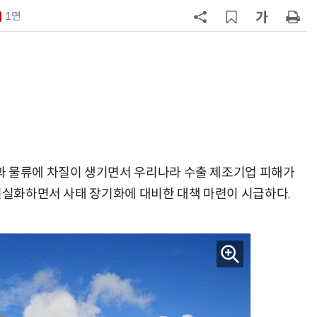
1면
7
'상업용 디스플레이 빌려쓴다' …LG
전자, 美 B2B 구독 시동
8
LG 엑사원, 中企 제조현장 '전파'…
대기업과 협력사 AI 상생 시동
9
“상장폐지 막아라”…중소 가전 기업
주가 부양 '총력전'
과 물류에 차질이 생기면서 우리나라 수출 제조기업 피해가
10
[사설] 美 AIDC 냉각 시장, 우리도 현
지 대응을
 현실화하면서 사태 장기화에 대비한 대책 마련이 시급하다.