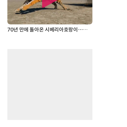
70년 만에 돌아온 시베리아호랑이…카자흐스탄 야생에 풀렸다