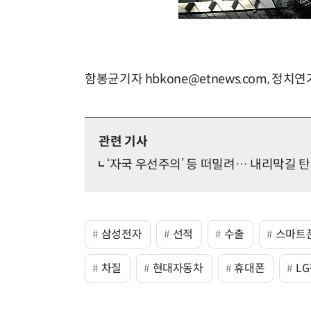
함봉균기자 hbkone@etnews.com, 정치연기자
관련 기사
‘자국 우선주의’ 등 떠밀려… 내리막길 탄
삼성전자
선적
수출
스마트
차질
현대자동차
휴대폰
L