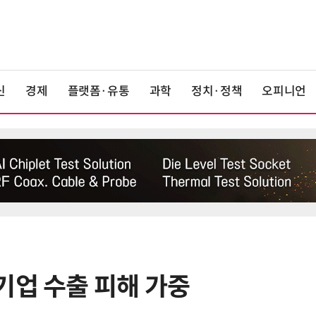
신
경제
플랫폼·유통
과학
정치·정책
오피니언
기업 수출 피해 가중
6
'게이밍위크' 삼성전자-LG전자 유
서 TV·모니터 '大戰'