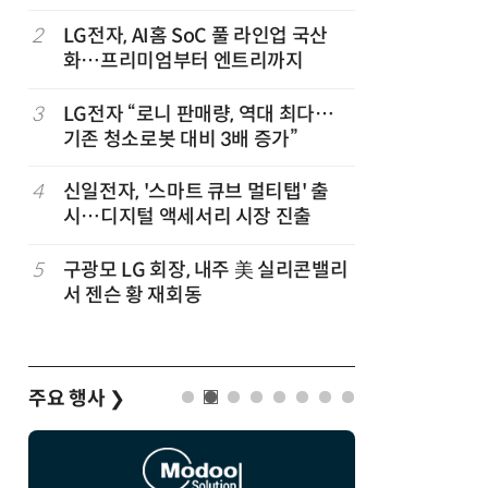
2
LG전자, AI홈 SoC 풀 라인업 국산
7
'상업용 
화…프리미엄부터 엔트리까지
전자, 美 
3
LG전자 “로니 판매량, 역대 최다…
8
LG 엑사
기존 청소로봇 대비 3배 증가”
대기업과 
,
4
신일전자, '스마트 큐브 멀티탭' 출
9
“상장폐지
시…디지털 액세서리 시장 진출
주가 부양
5
구광모 LG 회장, 내주 美 실리콘밸리
10
[사설] 美
서 젠슨 황 재회동
지 대응을
주요 행사
❯