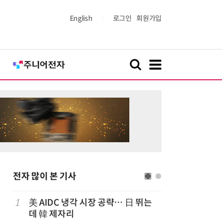
English
로그인
회원가입
전자 많이 본 기사
럽
1
美 AIDC 냉각 시장 공략… 日 뛰는
6
'게이밍위
데 韓 제자리
서 TV·모