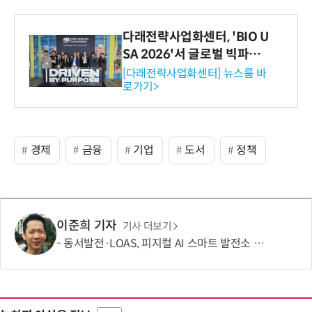
다래전략사업화센터, 'BIO U
SA 2026'서 글로벌 빅파마
와의 비즈니스 미팅 지원…K
[다래전략사업화센터] 뉴스룸 바
로가기>
-바이오 해외 진출 교두보 확
보
경제
금융
기업
도서
정책
이준희 기자
기사 더보기
동서발전·LOAS, 피지컬 AI 스마트 발전소 실증 협력