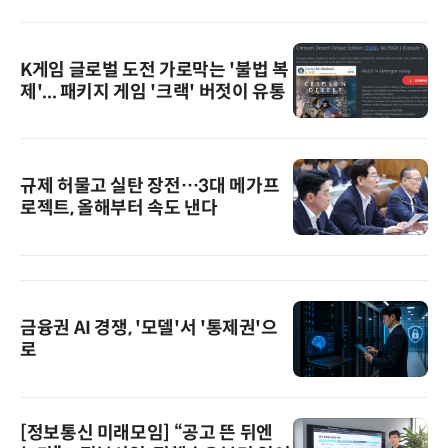
K게임 글로벌 도전 가로막는 '불법 복
제'... 패키지 게임 '크랙' 버젓이 유통
규제 허물고 실탄 장전…3대 메가프
로젝트, 올해부터 속도 낸다
금융권 AI 경쟁, '모델'서 '통제권'으
로
[정보통신 미래모임] “공고 뜬 뒤엔