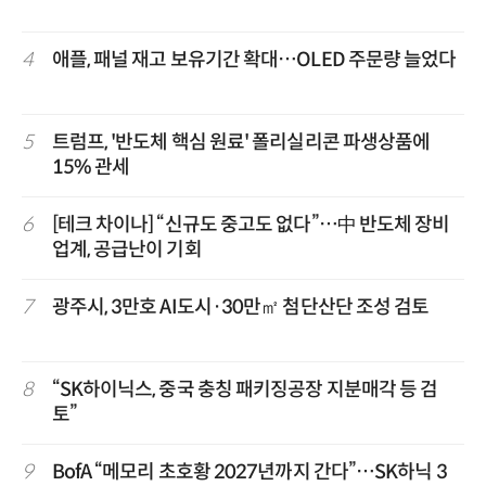
4
애플, 패널 재고 보유기간 확대…OLED 주문량 늘었다
5
트럼프, '반도체 핵심 원료' 폴리실리콘 파생상품에
15% 관세
6
[테크 차이나] “신규도 중고도 없다”…中 반도체 장비
업계, 공급난이 기회
7
광주시, 3만호 AI도시·30만㎡ 첨단산단 조성 검토
8
“SK하이닉스, 중국 충칭 패키징공장 지분매각 등 검
토”
9
BofA “메모리 초호황 2027년까지 간다”…SK하닉 3