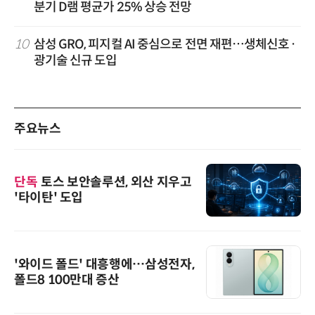
분기 D램 평균가 25% 상승 전망
10
삼성 GRO, 피지컬 AI 중심으로 전면 재편…생체신호·
광기술 신규 도입
주요뉴스
단독
토스 보안솔루션, 외산 지우고
'타이탄' 도입
'와이드 폴드' 대흥행에…삼성전자,
폴드8 100만대 증산