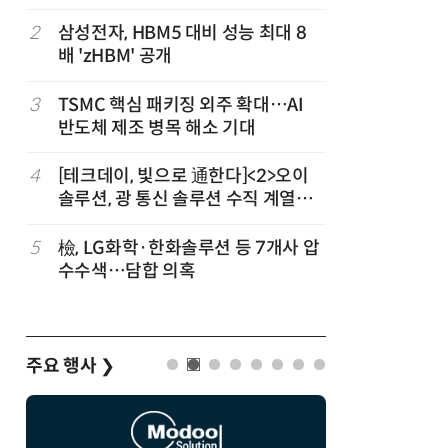
2
삼성전자, HBM5 대비 성능 최대 8
7
[사설] 
배 'zHBM' 공개
여 대기업
3
TSMC 핵심 패키징 외주 확대…AI
8
CSOT, 
개
반도체 제조 병목 해소 기대
트북 공략
차
4
[테크데이, 빛으로 通한다]<2>오이
9
소프트피브
발
솔루션, 광 통신 솔루션 수직 계열
원 구형 
화…'실리콘 포토닉스·CPO 집중 공
과제 공식
략'
5
檢, LG화학·한화솔루션 등 7개사 압
10
인텔 오하
수수색…담합 의혹
속…외부 
주요 행사
❯