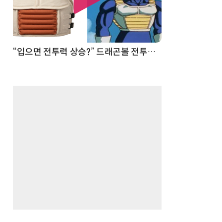
 순간
“입으면 전투력 상승?” 드래곤볼 전투복 닮은 중량조끼