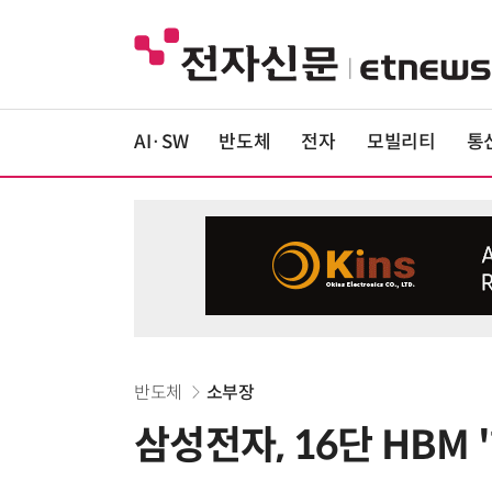
AI·SW
반도체
전자
모빌리티
통
반도체
소부장
삼성전자, 16단 HBM