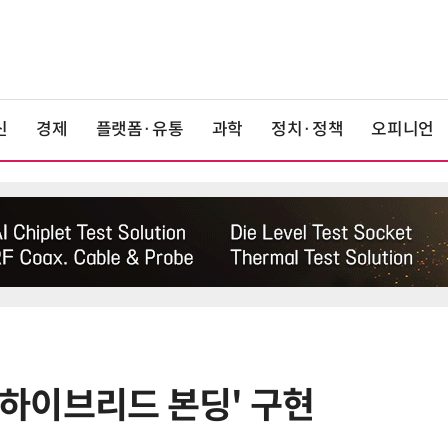
신
경제
플랫폼·유통
과학
정치·정책
오피니언
 '하이브리드 본딩' 구현
6
AMD, 데이터센터 매출 2배 급증…2
분기 사상 최대 매출