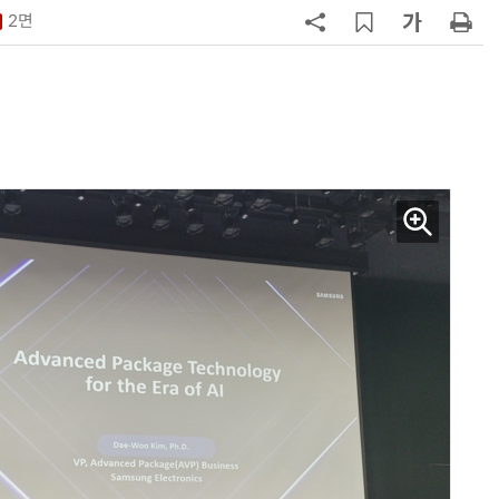
2면
7
[사설] 차세대 전력반도체 R&D, 참
여 대기업 파격 혜택 줘라
8
CSOT, '잉크젯 OLED'로 모니터·노
트북 공략 본격화…MSI 모니터 공
9
소프트피브이·성균관대, 실내용 3
원 구형 태양전지 IEC 국제표준 개
과제 공식 승인
10
인텔 오하이오 팹 '초과근무' 공사 가
속…외부 파트너 유치 포석