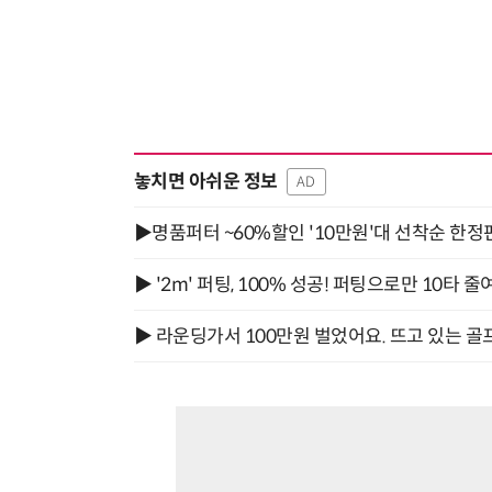
놓치면 아쉬운 정보
AD
▶명품퍼터 ~60%할인 '10만원'대 선착순 한정
▶ '2m' 퍼팅, 100% 성공! 퍼팅으로만 10타 줄
▶ 라운딩가서 100만원 벌었어요. 뜨고 있는 골