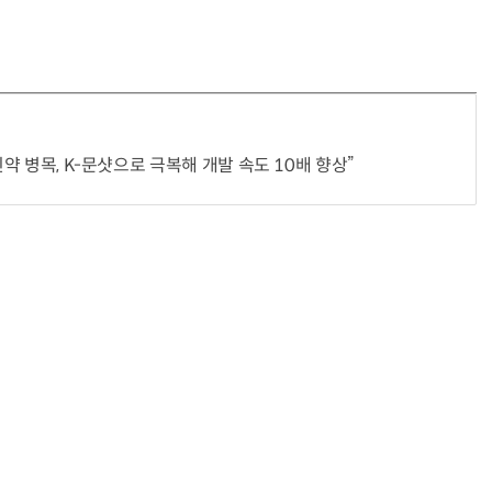
거미줄 쏘고 자동 회수까지…현실판 
신약 병목, K-문샷으로 극복해 개발 속도 10배 향상”