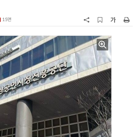
구성
7
'게이밍위크' 삼성전자-LG전자 유
서 TV·모니터 '大戰'
15면
8
LG 엑사원, 中企 제조현장 '전파'…
대기업과 협력사 AI 상생 시동
9
500조 퇴직연금 시장 노리는 RA 핀
테크…AI 연금운용 경쟁 본격화
10
코스피 급등에 매수 사이드카 발동