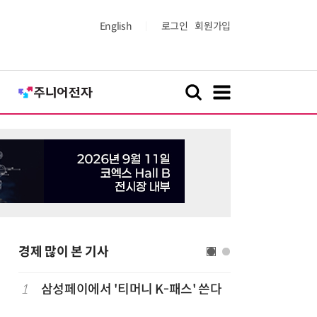
English
로그인
회원가입
경제 많이 본 기사
1
삼성페이에서 '티머니 K-패스' 쓴다
6
단독
보험
는다…'보