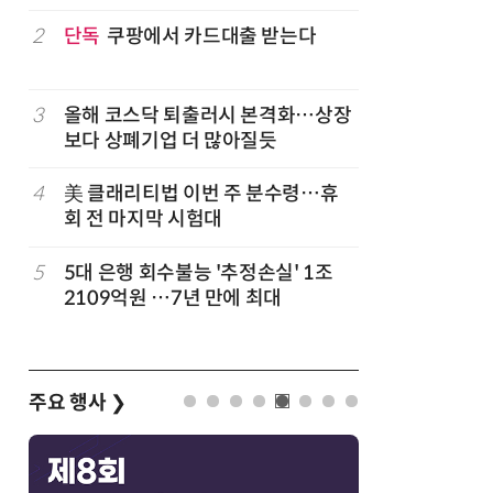
구성
럽
2
단독
쿠팡에서 카드대출 받는다
7
'게이밍위
서 TV·모
3
올해 코스닥 퇴출러시 본격화…상장
8
LG 엑사
보다 상폐기업 더 많아질듯
대기업과 
4
美 클래리티법 이번 주 분수령…휴
9
500조 
회 전 마지막 시험대
테크…AI
5
5대 은행 회수불능 '추정손실' 1조
10
코스피 급
2109억원 …7년 만에 최대
주요 행사
❯