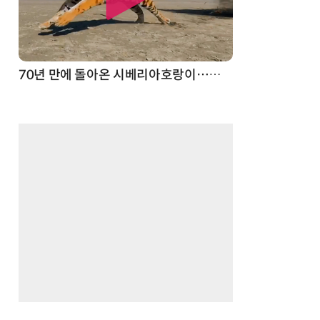
스파이더맨 웹 슈터
70년 만에 돌아온 시베리아호랑이…카자흐스탄 야생에 풀렸다