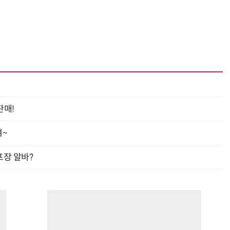
판매!
여~
프장 알바?