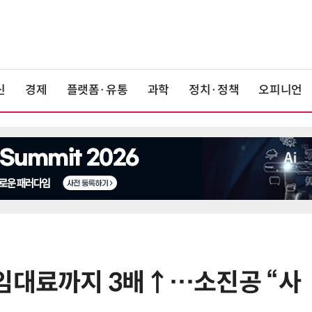
신
경제
플랫폼·유통
과학
정치·정책
오피니언
임대료까지 3배↑…소진공 “사
6
단독
보험 소비자 개인정보 유출 막
는다…'보험·GA 정보보호 협의체'