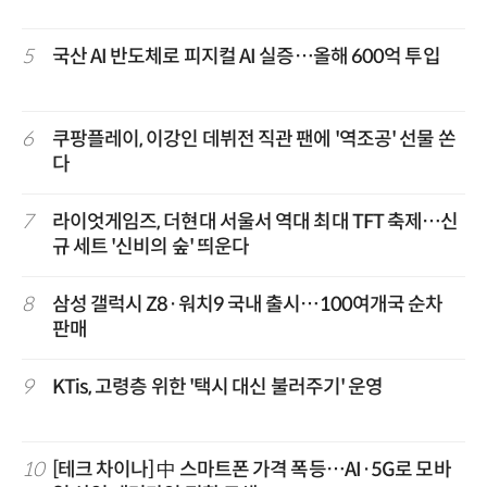
5
국산 AI 반도체로 피지컬 AI 실증…올해 600억 투입
6
쿠팡플레이, 이강인 데뷔전 직관 팬에 '역조공' 선물 쏜
다
7
라이엇게임즈, 더현대 서울서 역대 최대 TFT 축제…신
규 세트 '신비의 숲' 띄운다
8
삼성 갤럭시 Z8·워치9 국내 출시…100여개국 순차
판매
9
KTis, 고령층 위한 '택시 대신 불러주기' 운영
10
[테크 차이나] 中 스마트폰 가격 폭등…AI·5G로 모바