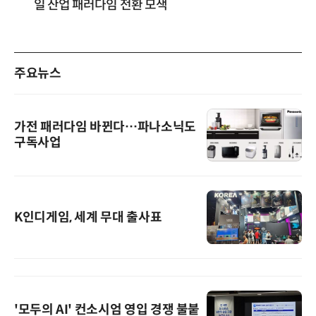
일 산업 패러다임 전환 모색
주요뉴스
가전 패러다임 바뀐다…파나소닉도
구독사업
K인디게임, 세계 무대 출사표
'모두의 AI' 컨소시엄 영입 경쟁 불붙