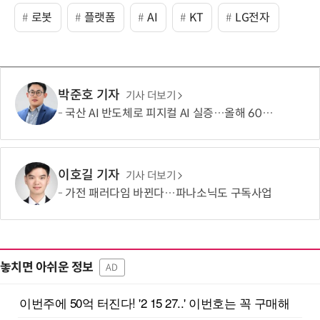
로봇
플랫폼
AI
KT
LG전자
박준호 기자
기사 더보기
국산 AI 반도체로 피지컬 AI 실증…올해 600억 투입
이호길 기자
기사 더보기
가전 패러다임 바뀐다…파나소닉도 구독사업
놓치면 아쉬운 정보
AD