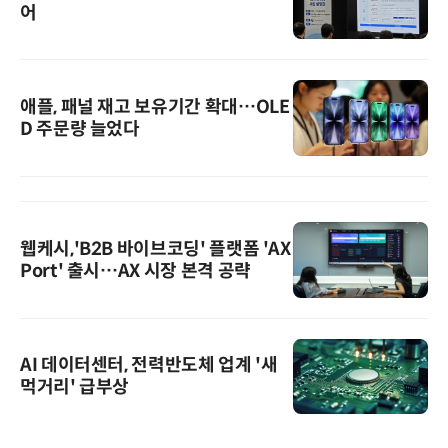
어
애플, 패널 재고 보유기간 확대…OLE
D 주문량 늘었다
웹케시,'B2B 바이브코딩' 플랫폼 'AX
Port' 출시…AX 시장 본격 공략
AI 데이터센터, 전력반도체 업계 '새
먹거리' 급부상