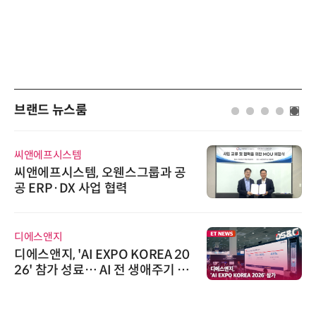
브랜드 뉴스룸
씨앤에프시스템
씨앤에프시스템, 오웬스그룹과 공
공 ERP·DX 사업 협력
디에스앤지
디에스앤지, 'AI EXPO KOREA 20
26' 참가 성료… AI 전 생애주기 아
우르는 통합 솔루션 선봬