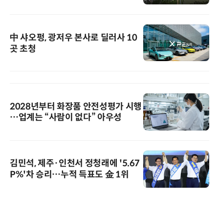
中 샤오펑, 광저우 본사로 딜러사 10
곳 초청
2028년부터 화장품 안전성평가 시행
…업계는 “사람이 없다” 아우성
김민석, 제주·인천서 정청래에 '5.67
P%'차 승리…누적 득표도 金 1위