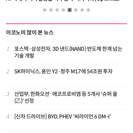
이코노미 많이 본 뉴스
1
포스텍·삼성전자, 3D 낸드(NAND) 반도체 한계 넘는
기술 개발
2
SK하이닉스, 용인 Y2·청주 M17에 54조원 투자
3
산업부, 한화오션·에코프로비엠 등 5개사 '슈퍼 을
(乙)' 선정
4
[신차 드라이브] BYD, PHEV '씨라이언 6 DM-i'