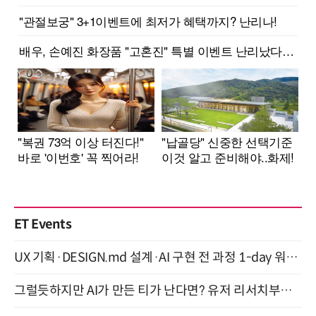
ET Events
UX 기획·DESIGN.md 설계·AI 구현 전 과정 1-day 워크숍 with Claude Code·Codex 9월 15일 개최
그럴듯하지만 AI가 만든 티가 난다면? 유저 리서치부터 배포까지! (9/15)