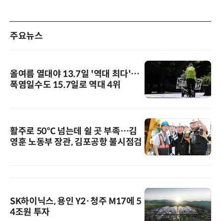
주요뉴스
올여름 열대야 13.7일 '역대 최다'…
폭염일수도 15.7일로 역대 4위
활주로 50℃ 넘는데 쉴 곳 부족…김
영훈 노동부 장관, 김포공항 불시점검
SK하이닉스, 용인 Y2·청주 M17에 5
4조원 투자