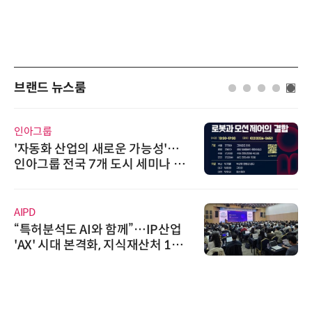
브랜드 뉴스룸
씨앤에프시스템
씨앤에프시스템, 오웬스그룹과 공
공 ERP·DX 사업 협력
노보센스
노보센스, PWM 고주파 과도 간섭
난제 극복…차량용 전류 감지 증폭
기
다래전략사업화센터
다래전략사업화센터, 'BIO USA 2