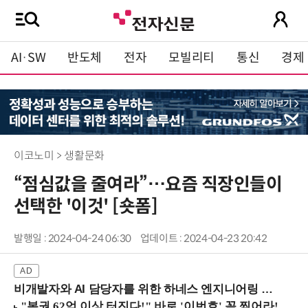
AI·SW
반도체
전자
모빌리티
통신
경제
이코노미 > 생활문화
“점심값을 줄여라”…요즘 직장인들이
선택한 '이것' [숏폼]
발행일 : 2024-04-24 06:30
업데이트 : 2024-04-23 20:42
비개발자와 AI 담당자를 위한 하네스 엔지니어링 입문과정 (8/20 신논현역)