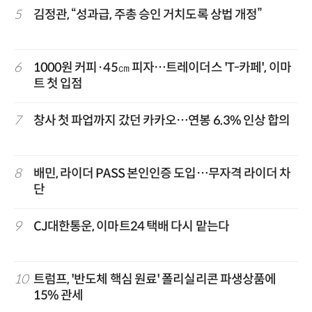
5
김정관, “성과급, 주총 승인 거치도록 상법 개정”
6
1000원 커피·45㎝ 피자…트레이더스 'T-카페', 이마
트 첫 입점
7
창사 첫 파업까지 갔던 카카오…연봉 6.3% 인상 합의
8
배민, 라이더 PASS 본인인증 도입…무자격 라이더 차
단
9
CJ대한통운, 이마트24 택배 다시 맡는다
10
트럼프, '반도체 핵심 원료' 폴리실리콘 파생상품에
15% 관세