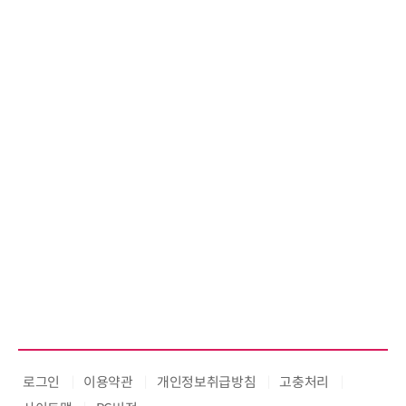
026'서 글로벌 빅파마와의 비즈니
스 미팅 지원…K-바이오 해외 진출
교두보 확보
로그인
이용약관
개인정보취급방침
고충처리