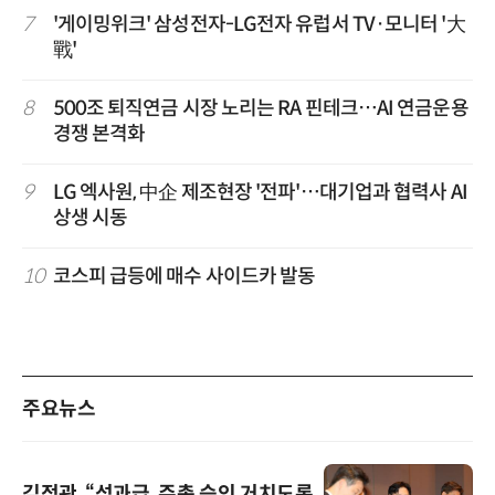
7
'게이밍위크' 삼성전자-LG전자 유럽서 TV·모니터 '大
戰'
8
500조 퇴직연금 시장 노리는 RA 핀테크…AI 연금운용
경쟁 본격화
9
LG 엑사원, 中企 제조현장 '전파'…대기업과 협력사 AI
상생 시동
10
코스피 급등에 매수 사이드카 발동
주요뉴스
김정관, “성과급, 주총 승인 거치도록