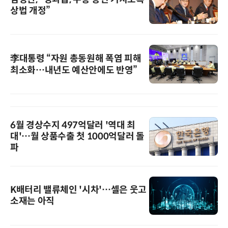
상법 개정”
李대통령 “자원 총동원해 폭염 피해
최소화…내년도 예산안에도 반영”
6월 경상수지 497억달러 '역대 최
대'…월 상품수출 첫 1000억달러 돌
파
K배터리 밸류체인 '시차'…셀은 웃고
소재는 아직