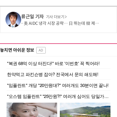
류근일 기자
기사 더보기
美 AIDC 냉각 시장 공략… 日 뛰는데 韓 제자리
놓치면 아쉬운 정보
AD