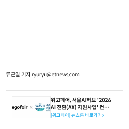
류근일 기자 ryuryu@etnews.com
위고페어, 서울AI허브 '2026
AI 전환(AX) 지원사업' 컨소
시엄 선정
[위고페어] 뉴스룸 바로가기>