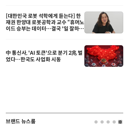
[대한민국 로봇 석학에게 듣는다] 한
재권 한양대 로봇공학과 교수 “휴머노
이드 승부는 데이터…결국 '일 잘하는
로봇'이 시장을 지배한다”
中 통신사, 'AI 토큰'으로 분기 2兆 벌
었다…한국도 사업화 시동
브랜드 뉴스룸