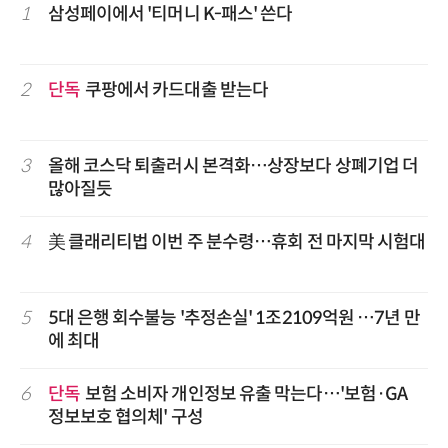
1
삼성페이에서 '티머니 K-패스' 쓴다
2
단독
쿠팡에서 카드대출 받는다
3
올해 코스닥 퇴출러시 본격화…상장보다 상폐기업 더
많아질듯
4
美 클래리티법 이번 주 분수령…휴회 전 마지막 시험대
5
5대 은행 회수불능 '추정손실' 1조2109억원 …7년 만
에 최대
6
단독
보험 소비자 개인정보 유출 막는다…'보험·GA
정보보호 협의체' 구성