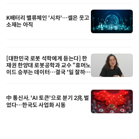
K배터리 밸류체인 '시차'…셀은 웃고
소재는 아직
[대한민국 로봇 석학에게 듣는다] 한
재권 한양대 로봇공학과 교수 “휴머노
이드 승부는 데이터…결국 '일 잘하는
로봇'이 시장을 지배한다”
中 통신사, 'AI 토큰'으로 분기 2兆 벌
었다…한국도 사업화 시동