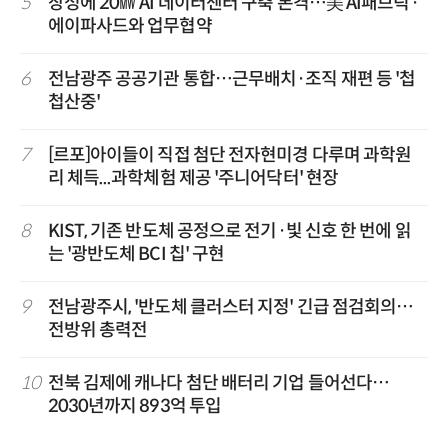
5
장성에 20㎿ AI 데이터센터 구축 본격…美 AI패브릭·
에이파사드와 업무협약
6
전남광주 공공기관 통합…근무배치·조직 재편 등 '첩
첩산중'
7
[르포]아이들이 직접 첨단 전자현미경 다루며 과학원
리 체득...과학체험 제공 '주니어닥터' 현장
8
KIST, 기존 반도체 공정으로 전기·빛 신호 한 번에 읽
는 '광반도체 BCI 칩' 구현
9
전남광주시, '반도체 클러스터 지정' 긴급 점검회의…
전방위 총력전
10
전북 김제에 캐나다 첨단 배터리 기업 들어선다…
2030년까지 893억 투입