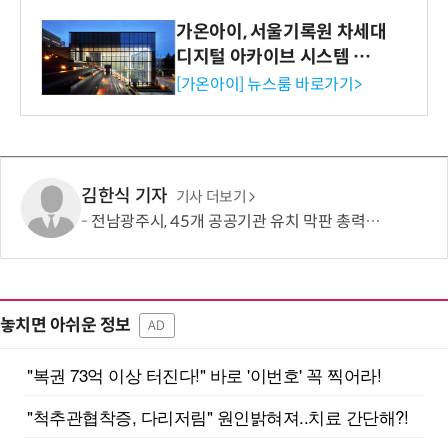
가온아이, 서울기록원 차세대
디지털 아카이브 시스템 구축
수행
[가온아이] 뉴스룸 바로가기>
김한식 기자
기사 더보기
전남광주시, 45개 공공기관 유치 막판 총력전…100여명 추진단 확대 개편
놓치면 아쉬운 정보
AD