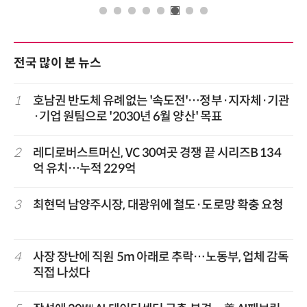
전국 많이 본 뉴스
1
호남권 반도체 유례없는 '속도전'…정부·지자체·기관
·기업 원팀으로 '2030년 6월 양산' 목표
2
레디로버스트머신, VC 30여곳 경쟁 끝 시리즈B 134
억 유치…누적 229억
3
최현덕 남양주시장, 대광위에 철도·도로망 확충 요청
4
사장 장난에 직원 5m 아래로 추락…노동부, 업체 감독
직접 나섰다