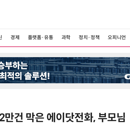
신
경제
플랫폼·유통
과학
정치·정책
오피니언
62만건 막은 에이닷전화, 부모님
6
라이엇게임즈, 더현대 서울서 역대
최대 TFT 축제…신규 세트 '신비의