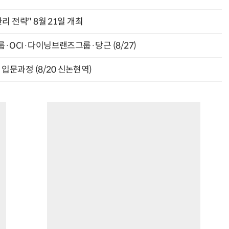
관리 전략" 8월 21일 개최
룹·OCI·다이닝브랜즈그룹·당근 (8/27)
입문과정 (8/20 신논현역)