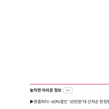
놓치면 아쉬운 정보
AD
▶명품퍼터 ~60%할인 '10만원'대 선착순 한정