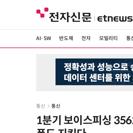
AI·SW
반도체
전자
모빌리티
통
통신
통신
1분기 보이스피싱 35