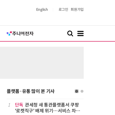
English
로그인
회원가입
플랫폼·유통 많이 본 기사
나
1
단독
관세청 새 통관플랫폼서 쿠팡
6
“찰떡같이
'로켓직구' 배제 위기…서비스 차질
나-o' 