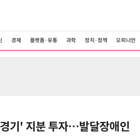
신
경제
플랫폼·유통
과학
정치·정책
오피니언
 경기' 지분 투자…발달장애인
6
“찰떡같이 알아듣네”…카카오, '카
나-o' 음성 생성 기술 고도화