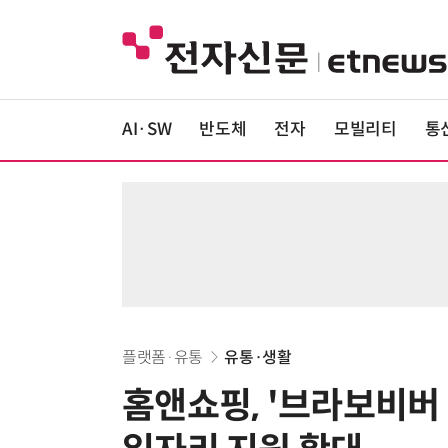
AI·SW
반도체
전자
모빌리티
통
플랫폼·유통
유통·생활
홈앤쇼핑, '브라보비버