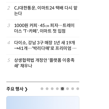
빚나
2
CJ대한통운, 이마트24 택배 다시 맡
7
쿠팡Inc,
는다
박…2년
3
1000원 커피·45㎝ 피자…트레이
8
카카오, 
까
더스 'T-카페', 이마트 첫 입점
에 쿠팡이
지
4
다이소, 강남 3구 매장 1년 새 19개
9
“쿠팡, 7
→41개…'박리다매'로 프리미엄 상
최대'…
권 정조준
5
상생협력법 개정안 '플랫폼 이중족
10
[뉴스줌인]
준
쇄' 채우나
크'…“내
회복”
주요 행사
❯