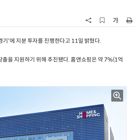
7
쿠팡Inc, 상반기 영업적자 1.2조 육
박…2년치 이익 넘어서
8
카카오, 역대 최대 분기 실적…카톡
에 쿠팡이츠 연동해 주문부터 결제
기'에 지분 투자를 진행한다고 11일 밝혔다.
지
9
“쿠팡, 7월 결제액 6조1100억 '역대
출을 지원하기 위해 추진됐다. 홈앤쇼핑은 약 7%(1억
최대'…쿠팡이츠도 신기록”
10
[뉴스줌인] 쿠팡Inc, 2분기 '어닝쇼
크'…“내년 중순께 유출 사고 전 수
회복”