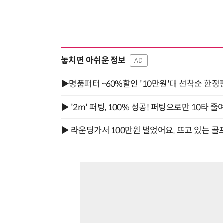
놓치면 아쉬운 정보
AD
▶명품퍼터 ~60%할인 '10만원'대 선착순 한정
▶ '2m' 퍼팅, 100% 성공! 퍼팅으로만 10타 줄
▶ 라운딩가서 100만원 벌었어요. 뜨고 있는 골