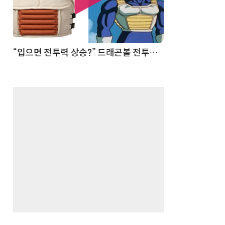
“입으면 전투력 상승?” 드래곤볼 전투복 닮은 중량조끼