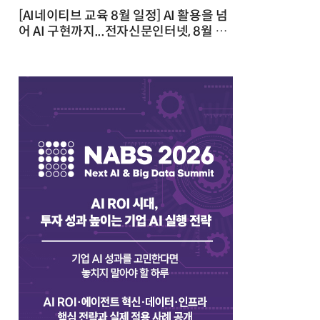
[AI네이티브 교육 8월 일정] AI 활용을 넘
어 AI 구현까지...전자신문인터넷, 8월 실
전 교육·워크숍 개최 발행일 : 2026-07-
23 10:46