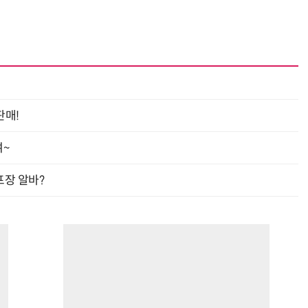
반려견 유골을 우주에 뿌렸다…GPS 추적기로 회수까지 성공
판매!
여~
프장 알바?