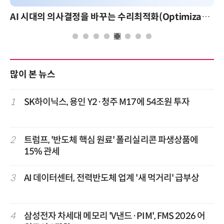
AI 시대의 의사결정을 바꾸는 수리최적화(Optimization): 실제 산업 적용 사례와 활용 전략
많이 본 뉴스
1
SK하이닉스, 용인 Y2·청주 M17에 54조원 투자
2
트럼프, '반도체 핵심 원료' 폴리실리콘 파생상품에
15% 관세
3
AI 데이터센터, 전력반도체 업계 '새 먹거리' 급부상
4
삼성전자 차세대 메모리 'V낸드·PIM', FMS 2026 어