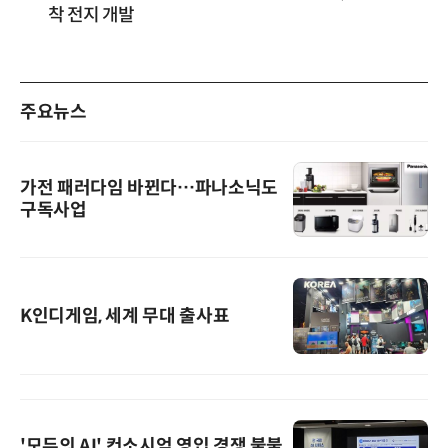
착 전지 개발
주요뉴스
가전 패러다임 바뀐다…파나소닉도
구독사업
K인디게임, 세계 무대 출사표
'모두의 AI' 컨소시엄 영입 경쟁 불붙