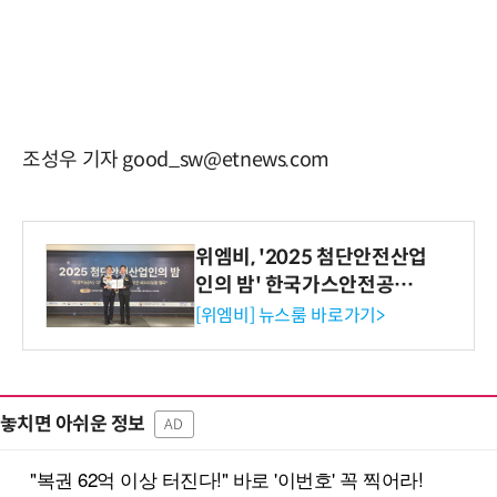
조성우 기자 good_sw@etnews.com
위엠비, '2025 첨단안전산업
인의 밤' 한국가스안전공사
사장상 수상
[위엠비] 뉴스룸 바로가기>
놓치면 아쉬운 정보
AD