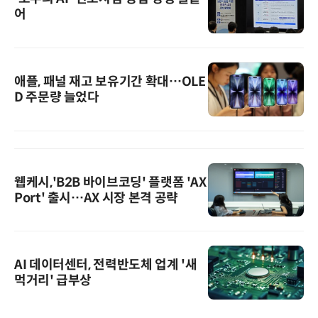
어
애플, 패널 재고 보유기간 확대…OLE
D 주문량 늘었다
웹케시,'B2B 바이브코딩' 플랫폼 'AX
Port' 출시…AX 시장 본격 공략
AI 데이터센터, 전력반도체 업계 '새
먹거리' 급부상