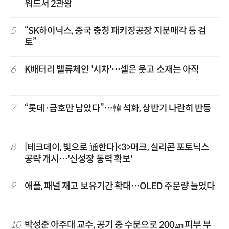
워드서 2관왕
5
“SK하이닉스, 중국 충칭 패키징공장 지분매각 등 검
토”
6
K배터리 밸류체인 '시차'…셀은 웃고 소재는 아직
7
“롯데·금호만 남았다”…韓 석화, 상반기 나란히 반등
8
[테크데이, 빛으로 通한다]<3>머크, 실리콘 포토닉스
공략 개시…'신성장 동력 확보'
9
애플, 패널 재고 보유기간 확대…OLED 주문량 늘었다
10
박성준 아주대 교수, 공기 중 수분으로 200㎛ 피부 부