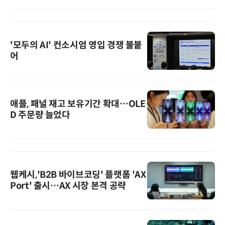
'모두의 AI' 컨소시엄 영입 경쟁 불붙
어
애플, 패널 재고 보유기간 확대…OLE
D 주문량 늘었다
웹케시,'B2B 바이브코딩' 플랫폼 'AX
Port' 출시…AX 시장 본격 공략