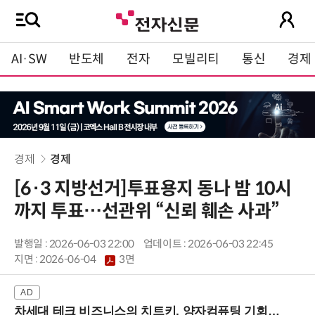
AI·SW
반도체
전자
모빌리티
통신
경제
경제
경제
[6·3 지방선거]투표용지 동나 밤 10시
까지 투표…선관위 “신뢰 훼손 사과”
발행일 : 2026-06-03 22:00
업데이트 : 2026-06-03 22:45
지면 :
2026-06-04
3면
차세대 테크 비즈니스의 치트키, 양자컴퓨팅 기회를 선점하라! (8/28 강남역)