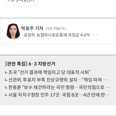
6·3 지방선거
박효주 기자
기사 더보기
공정위, 농협하나로유통에 과징금 4.6억…계약서 늑장 교부·장려금 부당 수취
[관련 특집]
6·3 지방선거
조국 “선거 결과에 책임지고 당 대표직 사퇴”
선관위, 투표지 부족 진상규명위 설치…“책임 따져 결과 밝히겠다”
한동훈 “보수 재건하라는 국민 명령…국민의힘으로 돌아갈 것”
서울 자치구청장 민주 17곳·국힘 8곳…4년 만에 판세 정반대로