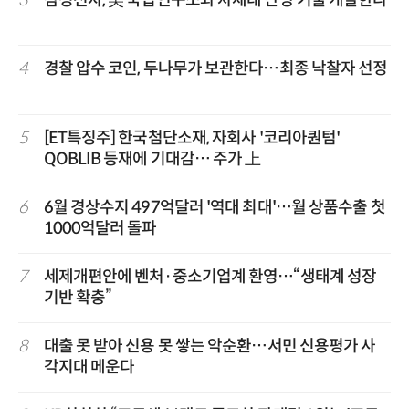
4
경찰 압수 코인, 두나무가 보관한다…최종 낙찰자 선정
5
[ET특징주] 한국첨단소재, 자회사 '코리아퀀텀'
QOBLIB 등재에 기대감… 주가 上
6
6월 경상수지 497억달러 '역대 최대'…월 상품수출 첫
1000억달러 돌파
7
세제개편안에 벤처·중소기업계 환영…“생태계 성장
기반 확충”
8
대출 못 받아 신용 못 쌓는 악순환…서민 신용평가 사
각지대 메운다