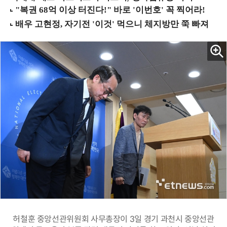
허철훈 중앙선관위원회 사무총장이 3일 경기 과천시 중앙선관