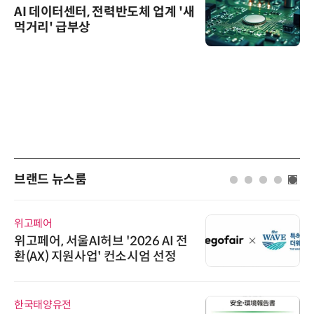
AI 데이터센터, 전력반도체 업계 '새
먹거리' 급부상
브랜드 뉴스룸
로옴세미컨덕터코리아
로옴, 발진 출력 4배 높인 2세대 테
라헤르츠파 발진 디바이스 개발
인아그룹