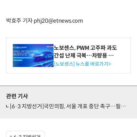
박효주 기자 phj20@etnews.com
노보센스, PWM 고주파 과도
간섭 난제 극복…차량용 전
류 감지 증폭기
[노보센스] 뉴스룸 바로가기>
관련 기사
[6·3 지방선거]국민의힘, 서울 개표 중단 촉구…필요시 재선거해야