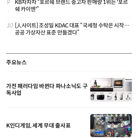
9
KB차차차 “포르쉐 브랜드 중고차 판매량 1위는 '포르
쉐 카이엔'”
10
[人사이트] 조성일 KDAC 대표 “국세청 수탁은 시작…
공공 가상자산 표준 만들겠다”
주요뉴스
가전 패러다임 바뀐다 파나소닉도 구
독사업
K인디게임, 세계 무대 출사표