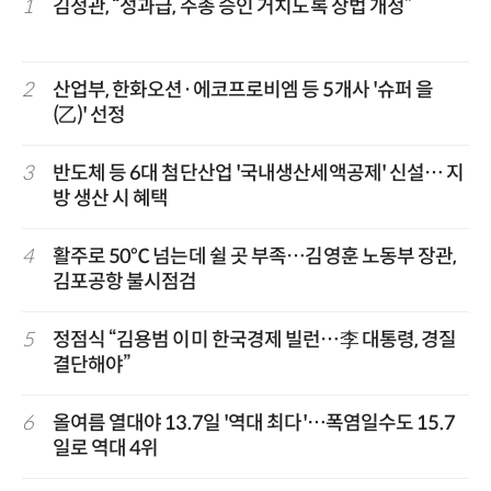
1
김정관, “성과급, 주총 승인 거치도록 상법 개정”
2
산업부, 한화오션·에코프로비엠 등 5개사 '슈퍼 을
(乙)' 선정
3
반도체 등 6대 첨단산업 '국내생산세액공제' 신설… 지
방 생산 시 혜택
4
활주로 50℃ 넘는데 쉴 곳 부족…김영훈 노동부 장관,
김포공항 불시점검
5
정점식 “김용범 이미 한국경제 빌런…李 대통령, 경질
결단해야”
6
올여름 열대야 13.7일 '역대 최다'…폭염일수도 15.7
일로 역대 4위