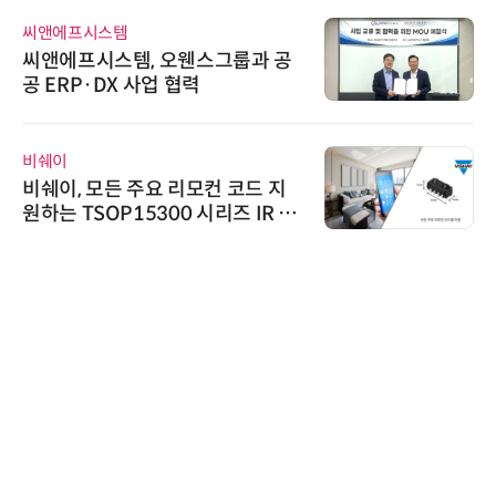
씨앤에프시스템
씨앤에프시스템, 오웬스그룹과 공
공 ERP·DX 사업 협력
비쉐이
비쉐이, 모든 주요 리모컨 코드 지
원하는 TSOP15300 시리즈 IR 수
신기 출시