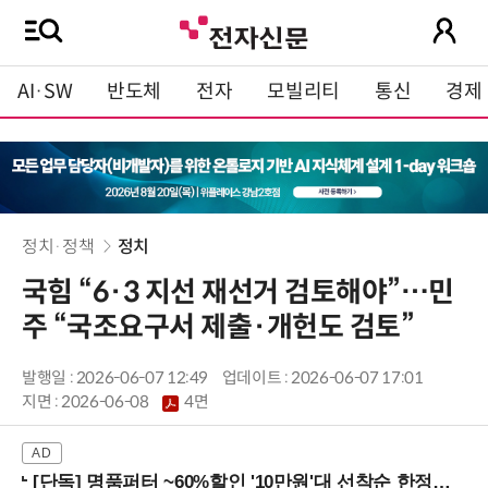
AI·SW
반도체
전자
모빌리티
통신
경제
정치·정책
정치
국힘 “6·3 지선 재선거 검토해야”…민
주 “국조요구서 제출·개헌도 검토”
발행일 : 2026-06-07 12:49
업데이트 : 2026-06-07 17:01
지면 :
2026-06-08
4면
[단독] 명품퍼터 ~60%할인 '10만원'대 선착순 한정판매!