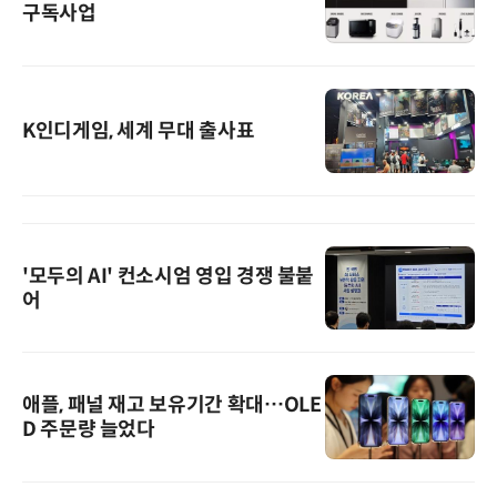
구독사업
K인디게임, 세계 무대 출사표
'모두의 AI' 컨소시엄 영입 경쟁 불붙
어
애플, 패널 재고 보유기간 확대…OLE
D 주문량 늘었다