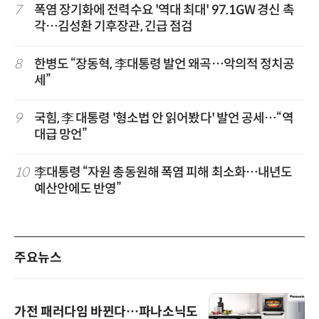
7
폭염 장기화에 전력수요 '역대 최대' 97.1GW 경신 촉
각…김성환 기후장관, 긴급 점검
8
한병도 “장동혁, 李대통령 발언 왜곡…악의적 정치공
세”
9
국힘, 李 대통령 '형소법 안 읽어봤다' 발언 공세…“역
대급 망언”
10
李대통령 “자원 총동원해 폭염 피해 최소화…내년도
예산안에도 반영”
주요뉴스
가전 패러다임 바뀐다…파나소닉도