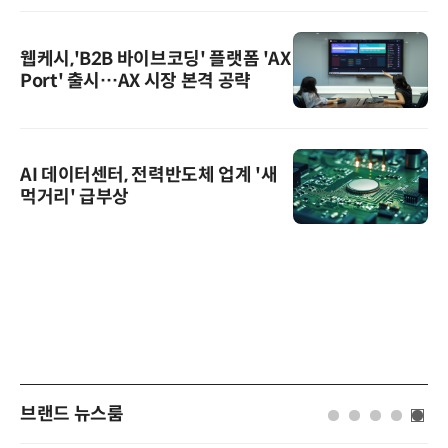
웹케시,'B2B 바이브코딩' 플랫폼 'AX
Port' 출시…AX 시장 본격 공략
AI 데이터센터, 전력반도체 업계 '새
먹거리' 급부상
브랜드 뉴스룸