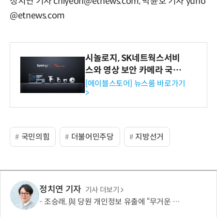
정치연 기자 chiyeon@etnews.com, 박윤호 기자 yuno
@etnews.com
시놀로지, SK네트웍스서비
스와 영상 보안 카메라 국내
독점 판매 파트너십 체결
[에이블스토어] 뉴스룸 바로가기
>
국민의힘
더불어민주당
지방선거
정치연 기자
기사 더보기
조승래, 與 당원 개인정보 유출에 “무거운 책임 통감…쇄신 협조할 것”