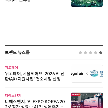
먹거리' 급부상
브랜드 뉴스룸
위고페어
위고페어, 서울AI허브 '2026 AI 전
환(AX) 지원사업' 컨소시엄 선정
디에스앤지
디에스앤지, 'AI EXPO KOREA 20
26' 참가 성료… AI 전 생애주기 아