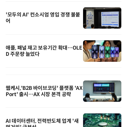
'모두의 AI' 컨소시엄 영입 경쟁 불붙
어
애플, 패널 재고 보유기간 확대…OLE
D 주문량 늘었다
웹케시,'B2B 바이브코딩' 플랫폼 'AX
Port' 출시…AX 시장 본격 공략
AI 데이터센터, 전력반도체 업계 '새