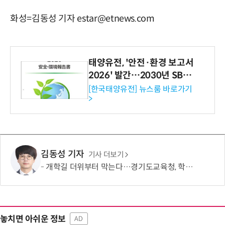
화성=김동성 기자 estar@etnews.com
태양유전, '안전·환경 보고서
2026' 발간…2030년 SBT
수준 온실가스 감축 추진
[한국태양유전] 뉴스룸 바로가기
>
김동성 기자
기사 더보기
개학길 더위부터 막는다…경기도교육청, 학교 폭염 대응 점검
놓치면 아쉬운 정보
AD