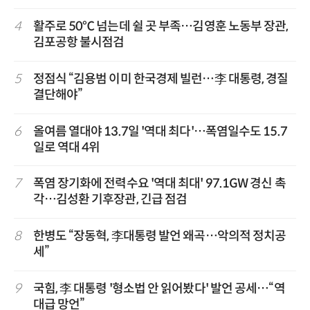
4
활주로 50℃ 넘는데 쉴 곳 부족…김영훈 노동부 장관,
김포공항 불시점검
5
정점식 “김용범 이미 한국경제 빌런…李 대통령, 경질
결단해야”
6
올여름 열대야 13.7일 '역대 최다'…폭염일수도 15.7
일로 역대 4위
7
폭염 장기화에 전력수요 '역대 최대' 97.1GW 경신 촉
각…김성환 기후장관, 긴급 점검
8
한병도 “장동혁, 李대통령 발언 왜곡…악의적 정치공
세”
9
국힘, 李 대통령 '형소법 안 읽어봤다' 발언 공세…“역
대급 망언”