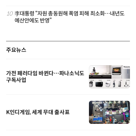
10
李대통령 “자원 총동원해 폭염 피해 최소화…내년도
예산안에도 반영”
주요뉴스
가전 패러다임 바뀐다…파나소닉도
구독사업
K인디게임, 세계 무대 출사표