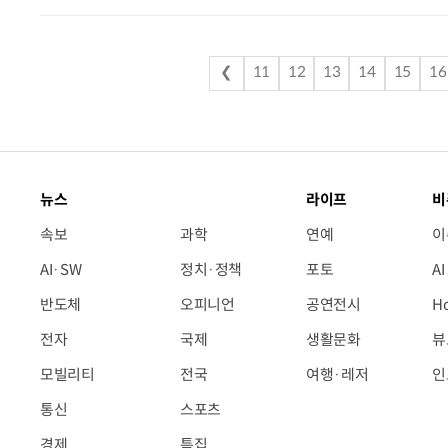
❮
11
12
13
14
15
16
뉴스
라이프
비
속보
과학
연예
이
AI·SW
정치·정책
포토
A
반도체
오피니언
공연전시
H
전자
국제
생활문화
뷰
모빌리티
전국
여행·레저
인
통신
스포츠
경제
특집