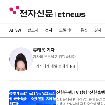
AI·SW
반도체
전자
모빌리티
통신
경제
류태웅 기자
기자의 본분을 지키겠습니다.
기자에게 메일 보내기
신한은행, TV 뱅킹 '신한홈
신한은행은 KT IPTV를 통해 운영
고객의 관심사와 금융 수요에 맞춰