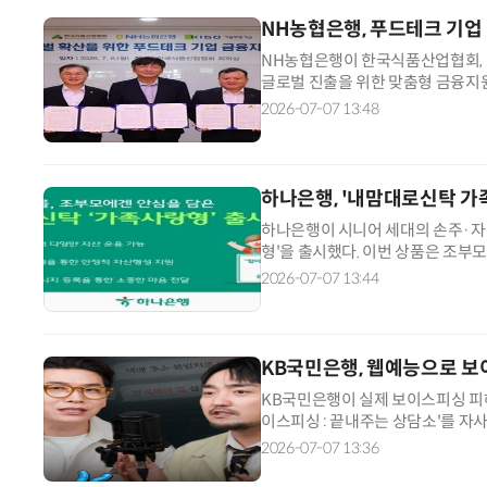
NH농협은행, 푸드테크 기
NH농협은행이 한국식품산업협회, 
글로벌 진출을 위한 맞춤형 금융지원
기업의 원활한 자금 조달을 돕기 
2026-07-07 13:48
거미줄 쏘고 자동 회수까지…현실판 스파이더맨 웹 슈터
가능성이 높은 기업을 발굴해 은행
보증기금에 안내한다. 이어 기술보
하나은행, '내맘대로신탁 가
하나은행이 시니어 세대의 손주·자
형'을 출시했다. 이번 상품은 조부
출하거나 해지할 수 없도록 설계됐
2026-07-07 13:44
취지에 맞게 사용되도록 보호하기 위한
기 증여세 공제 한도를 활용해 손주
KB국민은행, 웹예능으로 
KB국민은행이 실제 보이스피싱 피해 
이스피싱 : 끝내주는 상담소'를 자
콘텐츠는 총 2편으로 구성됐다. 지
2026-07-07 13:36
·중장년층 주요 피해 사례를 담았다.
와 투자리딩방 사기 등 고도화된 최신