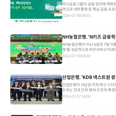
하나금융그룹이 금융 업무에 특화된 
여신과 내부통제 등 핵심 금융 프로
(CIC)인 하나금융융합기술원은 AI
2026-07-08 08:55
을 개발했다. 이번 모델은 대량의 금
의응답, 문서 요약 등 실제 금융 
NH농협은행, 'N키즈 금융
NH농협은행이 지난 6일과 7일 이
제'를 성공적으로 마무리하고 미래세
융학기제는 어린이 금융 이해도를 
2026-07-08 08:48
그램이다. 이번 교육은 본부를 포함
터에서 지난 3월부터 6월까지 4개
산업은행, 'KDB 넥스트원 
산업은행이 서남권 지역 혁신 스타
우르는 전국 단위 벤처 인프라 확
에서 스타트업 보육 플랫폼 'KDB 
2026-07-07 16:00
이은 세 번째 거점이자 두 번째 지
에 집중됐던 벤처 생태계를 서남권까