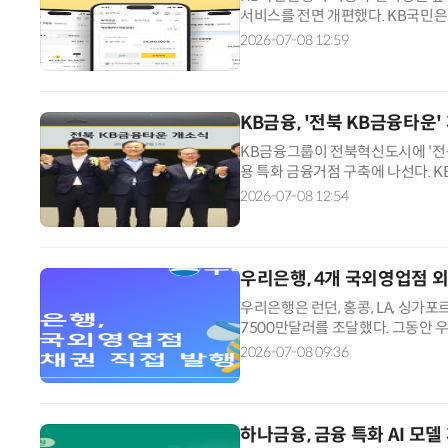
서비스를 전면 개편했다. KB국민은행
사용자환경·사용자경험(UI·UX)을
2026-07-08 12:59
과 투자정보를 전면 배치하고 자주 
래 기능도 보완했다. 매매현황과 
KB금융, '전북 KB금융타
AI × Design : UX 디자이너의 5가지 생존 전략과 실전 대응
KB금융그룹이 전북혁신도시에 '전
용 특화 금융거점 구축에 나선다.
국토교통부 장관, 이원택 전북특별
2026-07-08 12:54
데 전북 KB금융타운 개소식을 개
중소·혁신기업의 성장을 뒷받침하는
우리은행, 4개 국외영업점 
우리은행은 런던, 홍콩, LA, 싱가
7500만달러를 조달했다. 그동안 
직접 채권 발행은 각 지점이 현지 
2026-07-08 09:36
을 처음 구축했다는 점에서 의의가 있
장기 자금을 안정적으로 확보했다.
하나금융, 금융 특화 AI 