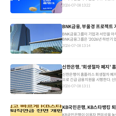
브랜드 'SOL메이트'를 소개하는 대
2026-07-08 13:22
생활 정보, 보이스피싱 예방법, 유
를 포함한 총 40여 개 콘텐츠를 제
BNK금융, 부울경 프로젝트
BNK금융그룹이 기업과 서민을 아
BNK금융그룹은 '2026년 하반기
합지원센터를 중심으로 생산적금융과
2026-07-08 13:14
트'를 본격적으로 가동하기로 했다.
3대 핵심 전략으로 산업금융 전환, 
신한은행, '회생절차 폐지'
신한은행이 홈플러스 회생절차 폐지
으로 긴급 금융지원을 시행한다. 
상환용 대출을 지원하고 대출금리를 최
2026-07-08 13:11
는 만기 연장과 분할상환금 상환 유
협력업체에는 연체이자를 감면한다
KB국민은행, KB스타뱅킹 
KB국민은행이 이용자 편의성을 높