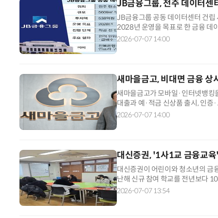
JB금융그룹, 전주 데이터센
JB금융그룹 공동 데이터센터 건립 
2028년 운영을 목표로 한 금융 
IT 기반을 본거지에 내재화하는 사
2026-07-07 14:00
전북은행 명의로 전주 탄소산단 내 
난 4월부터 6월까지 전주시 관계 
새마을금고, 비대면 금융 상
새마을금고가 모바일·인터넷뱅킹을 
대출과 예·적금 신상품 출시, 인증·
직 방식으로 묶어 운영하는 것이 
2026-07-07 14:00
털 전환이 상품·채널·보안 전반을
새마을금고중앙회는 비대면 금융 채
대신증권, '1사1교 금융교육
대신증권이 어린이와 청소년의 금융 
난해 신규 참여 학교를 전년보다 10
증권은 지난해 전국 23개 영업점에서
2026-07-07 13:54
여했다고 7일 밝혔다. 학교별로는 초
눈높이에 맞춘 맞춤형 교육을 강화