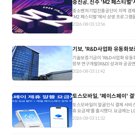
중진공, 진주 'M2 페스티벌
중소벤처기업진흥공단이 지역 경제 
'M2 페스티벌'에서 상생 프로그램
인지도 제고와 판로 개척을 위해 중
2026-08-03 13:56
지역 농식품과 공예품, 로컬 브랜드 
빰야시장과 연계해 15개사가 참여
기보, 'R&D사업화 유동화보
기술보증기금이 'R&D사업화 유동화
정부 연구개발(R&D) 성과와 공
원 체계 강화가 목적이다. 그동안 기술혁신기업들이 우수한 R&D 성과를 내더라도 사업화에는
2026-08-03 11:42
어려움을 겪어왔다. 이에 기보는 여
을 통해 신용을 높이는 사업화 전용
토스모바일, '페이스페이' 
토스모바일이 얼굴인식 결제 서비스
휴 요금제'를 출시했다. 요금제는 
제'는 통신 요금할인과 토스 페이스
2026-08-03 11:32
영역의 서비스를 하나의 요금제로 묶
지도록 설계했다. 혜택은 두 갈래로