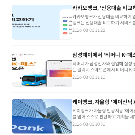
카카오뱅크, '신용대출 비교
카카오뱅크가 신용대출 비교하기 입
뱅크는 신용대출 비교하기 서비스를
을 대상으로 0.3%p ~ 0.5%p
2026-08-03 11:28
“입으면 전투력 상승?” 드래곤볼 전투복 닮은 중량조끼
제공 이벤트에는 지방은행, 저축은행
4월부터 제휴 금융사들과 함께 신
삼성페이에서 '티머니 K-패스
티머니가 삼성전자와 협업해 삼성 월렛에 '
는 갤럭시 스마트폰에서 티머니 K-
성페이 이용자는 별도 K-패스 전
2026-08-03 11:10
발급 후 교통카드 번호를 K-패스앱에
(USIM)저장 방식 외에 '앱 저장 방
케이뱅크, 자율형 '에이전틱 
케이뱅크가 자율형 인공지능 '에이전틱 AI'를 도입했다. 에이전
를 넘어 스스로 판단하고 계획을 세
터 시스템 분석, 사내 지식 검색까
2026-08-03 10:50
을 입력하면 필요한 코드를 생성하고
스템 구조를 분석해 개선 방향을 제시