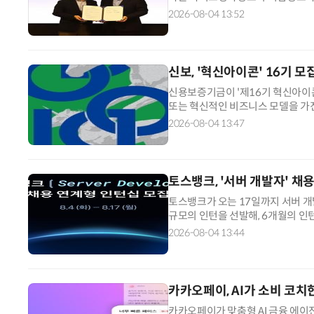
는 방안을 검토한다. 이를 계기로 
2026-08-04 13:52
나이스평가정보는 판매 채널을 넓힐 
으로 기대된다. 이와 함께 양사는 
신보, '혁신아이콘' 16기 
신용보증기금이 '제16기 혁신아이콘
또는 혁신적인 비즈니스 모델을 가
원하는 신보의 대표적인 스케일업 프
2026-08-04 13:47
산업 분야 기업이다. 지원 자격은 
20% 이상인 기업, 또는 기관투자
토스뱅크, '서버 개발자' 채
토스뱅크가 오는 17일까지 서버 
규모의 인턴을 선발해, 6개월의 인
보할 계획이다. 인턴십에 합격하면 
2026-08-04 13:44
중 우수한 평가를 받은 대상자에 한
플랫폼 등에 배치돼 실제 운영 중인 
카카오페이, AI가 소비 코치
카카오페이가 맞춤형 AI 금융 에이전트