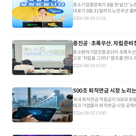
중소기업중앙회가 8월 한 달간 '노
대표가 8월 31일까지 노란우산 
이 5만원 쿠폰을 받을 수 있다. 2
2026-08-03 15:56
은 기간(14만5621명)보다 3.2%
년 동기(3만3701명) 대비 8.9%
중진공·초록우산, 자립준비청
중소벤처기업진흥공단이 초록우산과
으로 '자립을 그리다' 캠프를 연다.
비청년 20여명에게 금융과 주거, 
2026-08-03 15:50
작성과 신용점수 관리, 4대 보험 등
등 주거 교육도 진행한다. 중소기업
500조 퇴직연금 시장 노리는
국내 퇴직연금 적립금이 500조원을
테크 기업들이 퇴직연금 시장 공략에
드바이저(RA) 서비스를 잇달아 출
2026-08-03 15:00
술을 강점으로 내세운 전문 핀테크가
준 퇴직연금 적립금은 501조4000