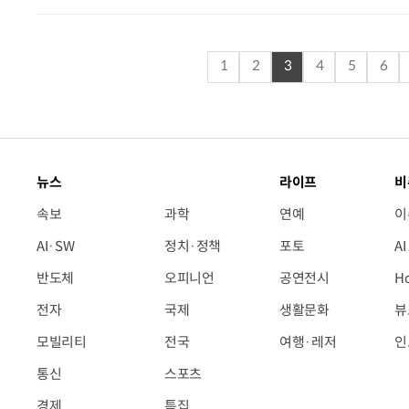
1
2
3
4
5
6
뉴스
라이프
비
속보
과학
연예
이
AI·SW
정치·정책
포토
A
반도체
오피니언
공연전시
H
전자
국제
생활문화
뷰
모빌리티
전국
여행·레저
인
통신
스포츠
경제
특집