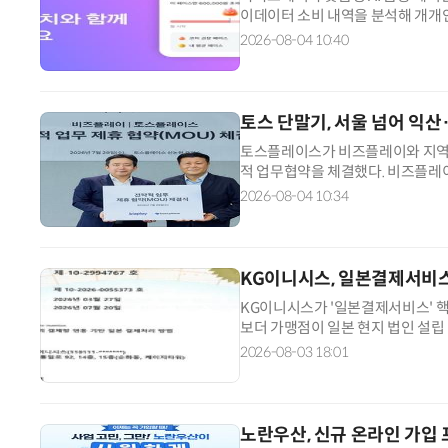
이데이터 소비 내역을 분석해 개개인
그치지 않고 사용자가 스스로 더 나
2026-08-04 10:40
발을 내딛는 2030세대도 부담 없
마이데이터를 기반으로 사용자의 소
토스 단말기, 서울 넘어 익산
AI Native Enterprise를 지원하는 AI Ready Data 플랫폼 활용 전략
토스플레이스가 비즈플레이와 지역
적 업무협약을 체결했다. 비즈플레
협약은 비즈플레이가 지역사랑상품권
2026-08-04 10:34
레이스의 오프라인 결제 인프라를 
품권 결제를 토스 프론트에서 지원한
KG이니시스, 일본결제서비스
KG이니시스가 '일본결제서비스' 핵
보더 가맹점이 일본 현지 법인 설립
일본 시장 진출을 희망하는 국내 
2026-08-03 18:01
을 확장할 수 있는 계기가 마련됐다
현지 결제망에 맞게 변환해 전달하고
노란우산, 신규 온라인 가