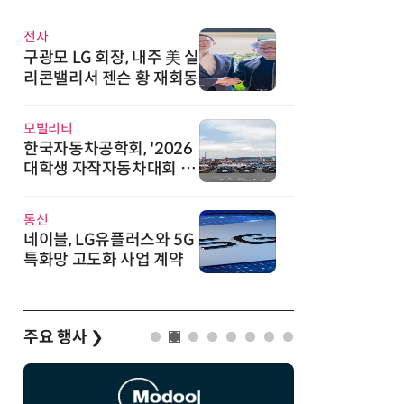
직
전자
구광모 LG 회장, 내주 美 실
리콘밸리서 젠슨 황 재회동
모빌리티
한국자동차공학회, '2026
대학생 자작자동차대회 포
뮬러 부문' 개최
통신
네이블, LG유플러스와 5G
특화망 고도화 사업 계약
주요 행사
❯