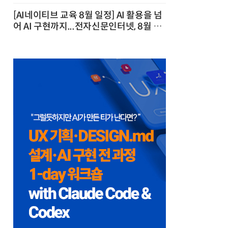
[AI네이티브 교육 8월 일정] AI 활용을 넘
어 AI 구현까지...전자신문인터넷, 8월 실
전 교육·워크숍 개최 발행일 : 2026-07-
23 10:46