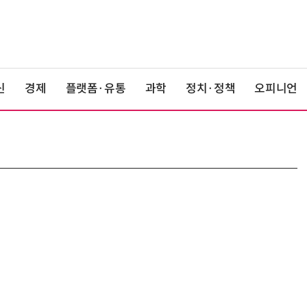
신
경제
플랫폼·유통
과학
정치·정책
오피니언