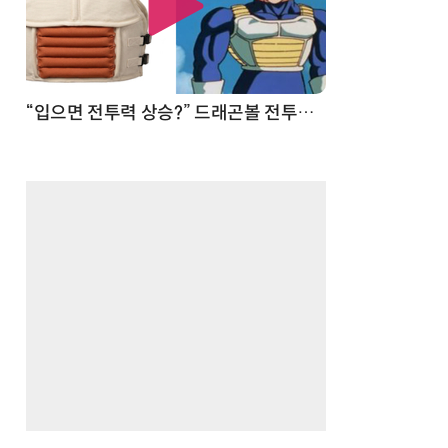
 순간
“입으면 전투력 상승?” 드래곤볼 전투복 닮은 중량조끼