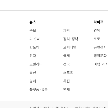
뉴스
라이프
속보
과학
연예
AI·SW
정치·정책
포토
반도체
오피니언
공연전시
전자
국제
생활문화
모빌리티
전국
여행·레
통신
스포츠
경제
특집
플랫폼·유통
연재