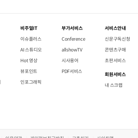
비주얼IT
부가서비스
서비스안내
이슈플러스
Conference
신문구독신청
AI 스튜디오
allshowTV
콘텐츠구매
Hot 영상
시사용어
초판서비스
뷰포인트
PDF서비스
회원서비스
저
인포그래픽
내 스크랩