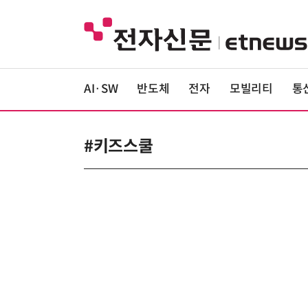
AI·SW
반도체
전자
모빌리티
통
#키즈스쿨