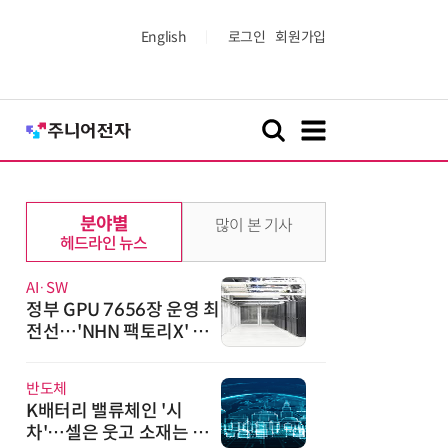
English
로그인
회원가입
분야별
많이 본 기사
헤드라인 뉴스
AI·SW
정부 GPU 7656장 운영 최
전선…'NHN 팩토리X' 가
보니
반도체
K배터리 밸류체인 '시
차'…셀은 웃고 소재는 아