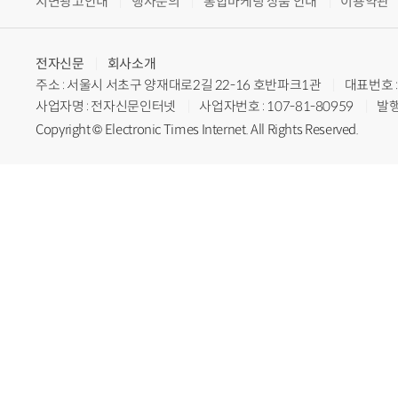
지면광고안내
행사문의
통합마케팅 상품 안내
이용약관
전자신문
회사소개
주소 : 서울시 서초구 양재대로2길 22-16 호반파크1관
대표번호 : 
사업자명 : 전자신문인터넷
사업자번호 : 107-81-80959
발행
Copyright © Electronic Times Internet. All Rights Reserved.