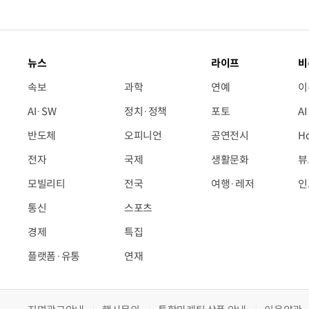
뉴스
라이프
비
속보
과학
연예
이
AI·SW
정치·정책
포토
A
반도체
오피니언
공연전시
H
전자
국제
생활문화
뷰
모빌리티
전국
여행·레저
인
통신
스포츠
경제
특집
플랫폼·유통
연재