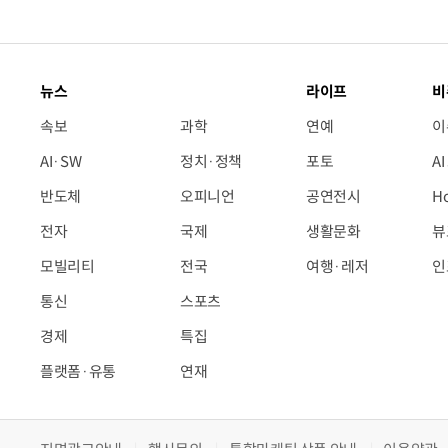
뉴스
라이프
비
속보
과학
연예
이
AI·SW
정치·정책
포토
A
반도체
오피니언
공연전시
H
전자
국제
생활문화
뷰
모빌리티
전국
여행·레저
인
통신
스포츠
경제
특집
플랫폼·유통
연재