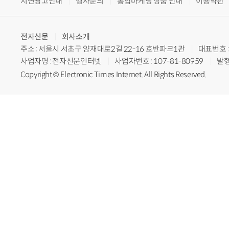
지면광고안내
행사문의
통합마케팅 상품 안내
이용약관
전자신문
회사소개
주소 : 서울시 서초구 양재대로2길 22-16 호반파크1관
대표번호 : 
사업자명 : 전자신문인터넷
사업자번호 : 107-81-80959
발행
Copyright © Electronic Times Internet. All Rights Reserved.