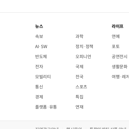
뉴스
라이프
속보
과학
연예
AI·SW
정치·정책
포토
반도체
오피니언
공연전시
전자
국제
생활문화
모빌리티
전국
여행·레
통신
스포츠
경제
특집
플랫폼·유통
연재