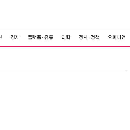
신
경제
플랫폼·유통
과학
정치·정책
오피니언