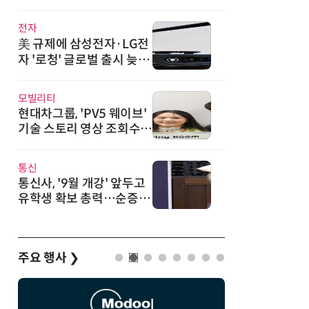
·광기술 신규 도입
전자
美 규제에 삼성전자·LG전
자 '로청' 글로벌 출시 늦춘
다…“공급망 재편부터”
모빌리티
현대차그룹, 'PV5 웨이브'
기술 스토리 영상 조회수 1
000만뷰 돌파
통신
통신사, '9월 개강' 앞두고
유학생 확보 총력…순증 경
쟁 새 격전지
주요 행사
❯