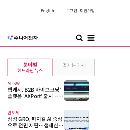
English
로그인
회원가입
분야별
많이 본 기사
헤드라인 뉴스
AI·SW
웹케시,'B2B 바이브코딩'
플랫폼 'AXPort' 출시…A
X 시장 본격 공략
반도체
삼성 GRO, 피지컬 AI 중심
으로 전면 재편…생체신호