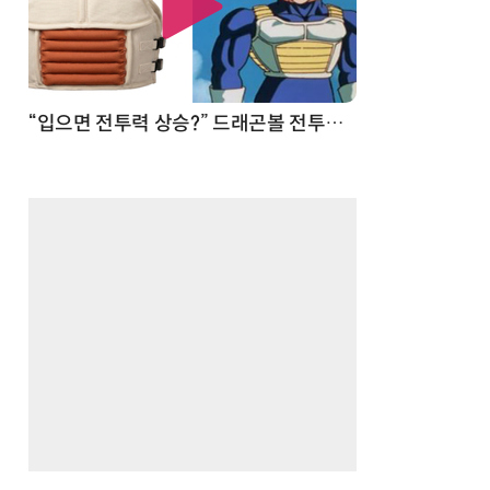
 순간
“입으면 전투력 상승?” 드래곤볼 전투복 닮은 중량조끼