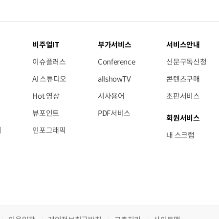
비주얼IT
부가서비스
서비스안내
이슈플러스
Conference
신문구독신청
AI 스튜디오
allshowTV
콘텐츠구매
Hot 영상
시사용어
초판서비스
뷰포인트
PDF서비스
회원서비스
저
인포그래픽
내 스크랩