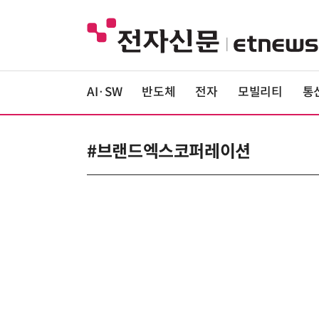
AI·SW
반도체
전자
모빌리티
통
#브랜드엑스코퍼레이션