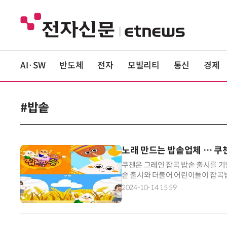
AI·SW
반도체
전자
모빌리티
통신
경제
#밥솥
노래 만드는 밥솥업체 … 쿠첸
쿠첸은 그레인 잡곡 밥솥 출시를 기념
솥 출시와 더불어 어린이들이 잡곡밥
위해 잡곡을 주제로 한 캠페인 노래를
2024-10-14 15:59