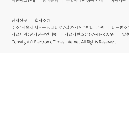
지면광고안내
행사문의
통합마케팅 상품 안내
이용약관
전자신문
회사소개
주소 : 서울시 서초구 양재대로2길 22-16 호반파크1관
대표번호 : 
사업자명 : 전자신문인터넷
사업자번호 : 107-81-80959
발행
Copyright © Electronic Times Internet. All Rights Reserved.