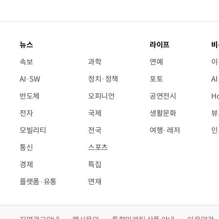
뉴스
라이프
비
속보
과학
연예
이
AI·SW
정치·정책
포토
A
반도체
오피니언
공연전시
H
전자
국제
생활문화
뷰
모빌리티
전국
여행·레저
인
통신
스포츠
경제
특집
플랫폼·유통
연재