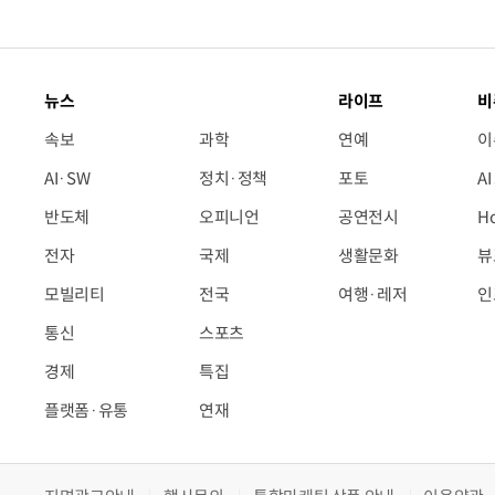
뉴스
라이프
비
속보
과학
연예
이
AI·SW
정치·정책
포토
A
반도체
오피니언
공연전시
H
전자
국제
생활문화
뷰
모빌리티
전국
여행·레저
인
통신
스포츠
경제
특집
플랫폼·유통
연재