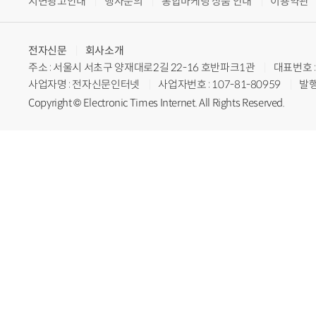
지면광고안내
행사문의
통합마케팅 상품 안내
이용약관
전자신문
회사소개
주소 : 서울시 서초구 양재대로2길 22-16 호반파크1관
대표번호 : 
사업자명 : 전자신문인터넷
사업자번호 : 107-81-80959
발행
Copyright © Electronic Times Internet. All Rights Reserved.