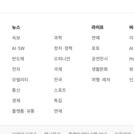
뉴스
라이프
비
속보
과학
연예
이
AI·SW
정치·정책
포토
A
반도체
오피니언
공연전시
H
전자
국제
생활문화
뷰
모빌리티
전국
여행·레저
인
통신
스포츠
경제
특집
플랫폼·유통
연재