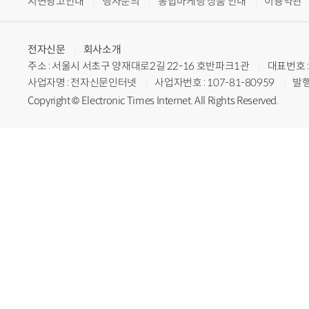
지면광고안내
행사문의
통합마케팅 상품 안내
이용약관
전자신문
회사소개
주소 : 서울시 서초구 양재대로2길 22-16 호반파크1관
대표번호 : 
사업자명 : 전자신문인터넷
사업자번호 : 107-81-80959
발행
Copyright © Electronic Times Internet. All Rights Reserved.