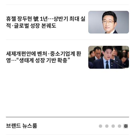
휴젤 장두현 號 1년…상반기 최대 실
적·글로벌 성장 본궤도
세제개편안에 벤처·중소기업계 환
영…“생태계 성장 기반 확충”
브랜드 뉴스룸