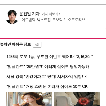
윤건일 기자
기사 더보기
어드밴텍-넥스트칩, 로보틱스·오토모티브용 ECU 개발 협력
놓치면 아쉬운 정보
AD