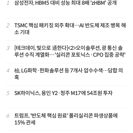
1
삼성전자, HBM5 대비 성능 최대 8배 'zHBM' 공개
2
TSMC 핵심 패키징 외주 확대…AI 반도체 제조 병목 해
소 기대
3
[테크데이, 빛으로 通한다]<2>오이솔루션, 광 통신 솔
루션 수직 계열화…'실리콘 포토닉스·CPO 집중 공략'
4
檢, LG화학·한화솔루션 등 7개사 압수수색…담합 의
혹
5
SK하이닉스, 용인 Y2·청주 M17에 54조원 투자
6
트럼프, '반도체 핵심 원료' 폴리실리콘 파생상품에
15% 관세