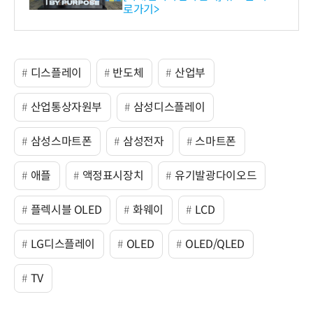
로가기>
-바이오 해외 진출 교두보 확
보
디스플레이
반도체
산업부
산업통상자원부
삼성디스플레이
삼성스마트폰
삼성전자
스마트폰
애플
액정표시장치
유기발광다이오드
플렉시블 OLED
화웨이
LCD
LG디스플레이
OLED
OLED/QLED
TV