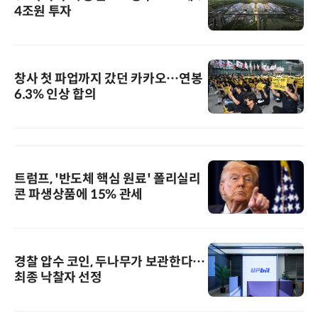
4조원 투자
창사 첫 파업까지 갔던 카카오…연봉
6.3% 인상 합의
트럼프, '반도체 핵심 원료' 폴리실리
콘 파생상품에 15% 관세
경찰 압수 코인, 두나무가 보관한다…
최종 낙찰자 선정