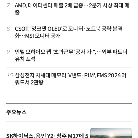
7
AMD, 데이터센터 매출 2배 급증…2분기 사상 최대 매
출
8
CSOT, '잉크젯 OLED'로 모니터·노트북 공략 본격
화…MSI 모니터 공개
9
인텔 오하이오 팹 '초과근무' 공사 가속…외부 파트너
유치 포석
10
삼성전자 차세대 메모리 'V낸드·PIM', FMS 2026 어
워드서 2관왕
주요뉴스
SK하이닉스, 용인 Y2·청주 M17에 5