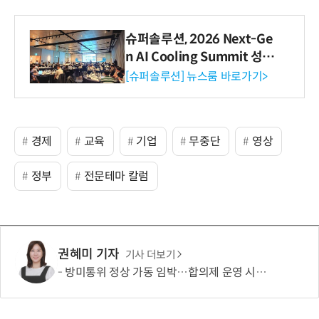
슈퍼솔루션, 2026 Next-Ge
n AI Cooling Summit 성황
리 성료
[슈퍼솔루션] 뉴스룸 바로가기>
경제
교육
기업
무중단
영상
정부
전문테마 칼럼
권혜미 기자
기사 더보기
방미통위 정상 가동 임박…합의제 운영 시험대