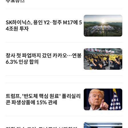
주요뉴스
SK하이닉스, 용인 Y2·청주 M17에 5
4조원 투자
창사 첫 파업까지 갔던 카카오…연봉
6.3% 인상 합의
트럼프, '반도체 핵심 원료' 폴리실리
콘 파생상품에 15% 관세