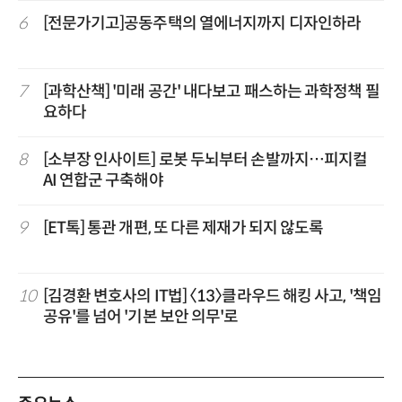
6
[전문가기고]공동주택의 열에너지까지 디자인하라
7
[과학산책] '미래 공간' 내다보고 패스하는 과학정책 필
요하다
8
[소부장 인사이트] 로봇 두뇌부터 손발까지…피지컬
AI 연합군 구축해야
9
[ET톡] 통관 개편, 또 다른 제재가 되지 않도록
10
[김경환 변호사의 IT법] 〈13〉클라우드 해킹 사고, '책임
공유'를 넘어 '기본 보안 의무'로