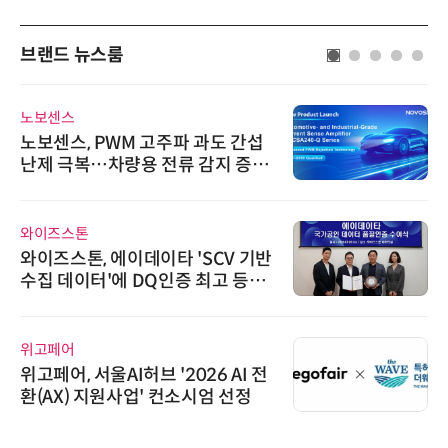
브랜드 뉴스룸
노보센스
노보센스, PWM 고주파 과도 간섭
난제 극복…차량용 전류 감지 증폭
기
와이즈스톤
와이즈스톤, 에이데이타 'SCV 기반
수집 데이터'에 DQ인증 최고 등급
수여
위고페어
위고페어, 서울AI허브 '2026 AI 전
환(AX) 지원사업' 컨소시엄 선정