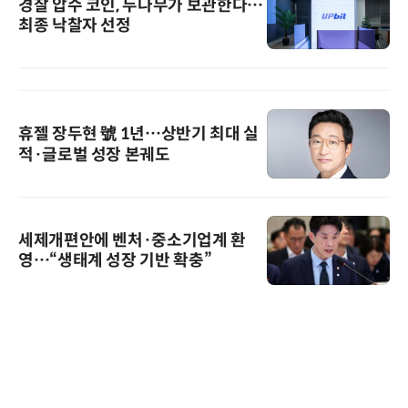
경찰 압수 코인, 두나무가 보관한다…
최종 낙찰자 선정
휴젤 장두현 號 1년…상반기 최대 실
적·글로벌 성장 본궤도
세제개편안에 벤처·중소기업계 환
영…“생태계 성장 기반 확충”