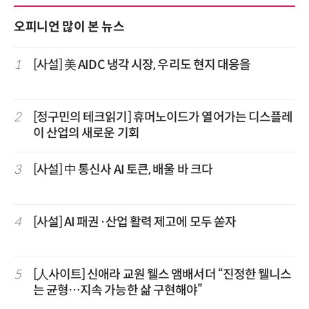
오피니언 많이 본 뉴스
1
[사설] 美 AIDC 냉각 시장, 우리도 현지 대응을
2
[정구민의 테크읽기] 휴머노이드가 열어가는 디스플레
이 산업의 새로운 기회
3
[사설] 中 통신사 AI 토큰, 배울 바 크다
4
[사설] AI 패권·산업 활력 제고에 모두 쏟자
5
[人사이트] 신애라 교원 웰스 앰배서더 “진정한 웰니스
는 균형…지속 가능한 삶 구현해야”