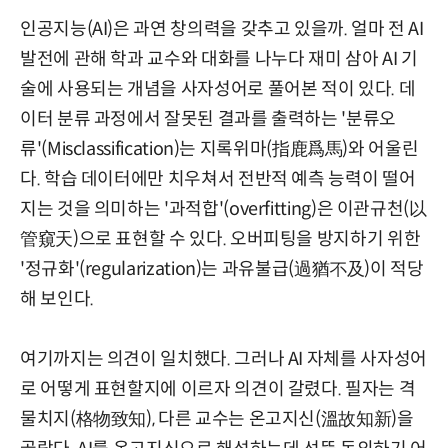
인공지능(AI)은 과연 창의력을 갖추고 있을까. 얼마 전 AI
발전에 관해 학과 교수와 대화를 나누다 재미 삼아 AI 기
술에 사용되는 개념을 사자성어로 풀어본 적이 있다. 데
이터 분류 과정에서 잘못된 결과를 출력하는 '분류오
류'(Misclassification)는 지록위마(指鹿爲馬)와 어울린
다. 학습 데이터에만 치우쳐서 전반적 예측 능력이 떨어
지는 것을 의미하는 '과적합'(overfitting)은 이관규천(以
管窺天)으로 표현할 수 있다. 오버피팅을 방지하기 위한
'정규화'(regularization)는 과유불급(過猶不及)이 적당
해 보인다.
여기까지는 의견이 일치했다. 그러나 AI 자체를 사자성어
로 어떻게 표현할지에 이르자 의견이 갈렸다. 필자는 격
물치지(格物致知), 다른 교수는 온고지신(溫故知新)을