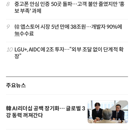
8
중고폰 안심 인증 50곳 돌파…고객 불안 줄였지만 '홍
보 부족' 과제
9
韓 앱스토어 시장 5년 만에 38조원…개발자 90%에
無수수료
10
LGU+, AIDC에 2조 투자…“외부 조달 없이 단계적 확
장”
주요뉴스
韓 AI리더십 공백 장기화… 글로벌 3
강 동력 꺼져간다