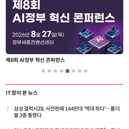
제8회 AI정부 혁신 콘퍼런스
IT 많이 본 뉴스
1
삼성 갤럭시Z8, 사전판매 144만대 '역대 최다'…폴더
블 3종 통했다