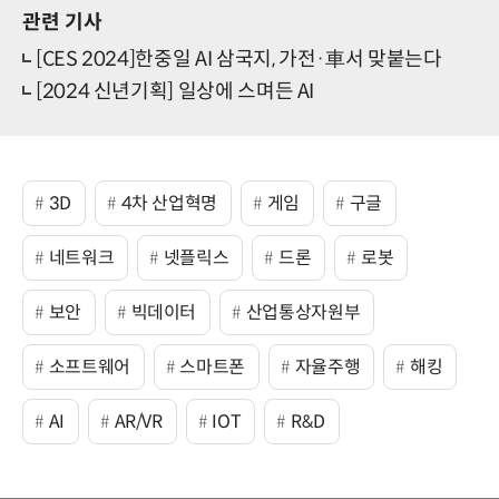
관련 기사
[CES 2024]한중일 AI 삼국지, 가전·車서 맞붙는다
[2024 신년기획] 일상에 스며든 AI
3D
4차 산업혁명
게임
구글
네트워크
넷플릭스
드론
로봇
보안
빅데이터
산업통상자원부
소프트웨어
스마트폰
자율주행
해킹
AI
AR/VR
IOT
R&D