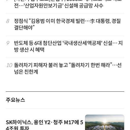
전…'산업자원안보기금' 신설해 공급망 사수
8
정점식 “김용범 이미 한국경제 빌런…李 대통령, 경질
결단해야”
9
반도체 등 6대 첨단산업 '국내생산세액공제' 신설… 지
방 생산 시 혜택
10
돌려차기 피해자 불러 놓고 “돌려차기 한번 해라”…선
넘은 친한계
주요뉴스
SK하이닉스, 용인 Y2·청주 M17에 5
4조원 투자