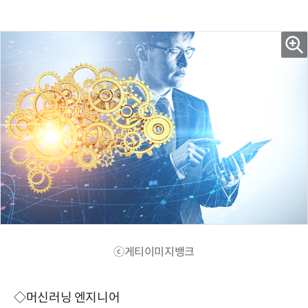
ⓒ게티이미지뱅크
◇머신러닝 엔지니어