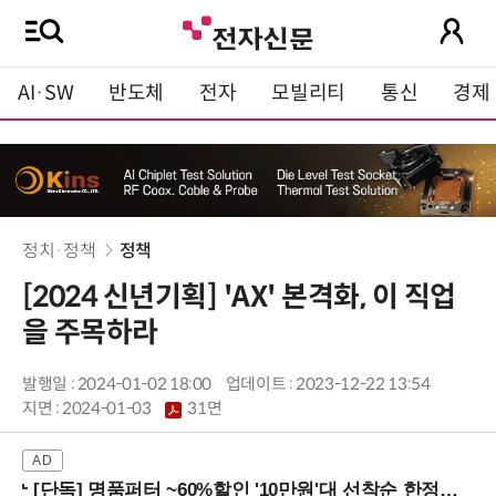
AI·SW
반도체
전자
모빌리티
통신
경제
정치·정책
정책
[2024 신년기획] 'AX' 본격화, 이 직업
을 주목하라
발행일 : 2024-01-02 18:00
업데이트 : 2023-12-22 13:54
지면 :
2024-01-03
31면
[단독] 명품퍼터 ~60%할인 '10만원'대 선착순 한정판매!