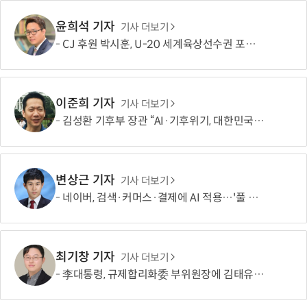
윤희석 기자
기사 더보기
CJ 후원 박시훈, U-20 세계육상선수권 포환던지기 은메달
이준희 기자
기사 더보기
김성환 기후부 장관 “AI·기후위기, 대한민국이 함께 해결할 첫 국가 될 것”
변상근 기자
기사 더보기
네이버, 검색·커머스·결제에 AI 적용…'풀 퍼널' 수익화 강화
최기창 기자
기사 더보기
李대통령, 규제합리화委 부위원장에 김태유 서울대 공대 교수 위촉