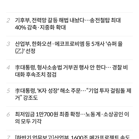
2
기후부, 전력망 갈등 해법 내놨다…송전철탑 최대
40% 감축·지중화 확대
3
산업부, 한화오션·에코프로비엠 등 5개사 '슈퍼 을
(乙)' 선정
4
李대통령, 형사소송법 거부권 행사 안 한다… 경찰 비
대화 후속조치 점검
5
李대통령, 'K자 성장' 해소 주문…“기업 투자 걸림돌 제
거” 강조도
6
최저임금 1만700원 최종 확정…노동계·소상공인 이
의 모두 기각
7
[하반기 업무보고]산업부, 1600조 메가프로젝트 속도