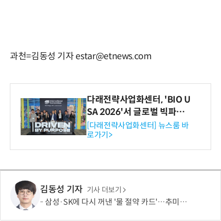
과천=김동성 기자 estar@etnews.com
다래전략사업화센터, 'BIO U
SA 2026'서 글로벌 빅파마
와의 비즈니스 미팅 지원…K
[다래전략사업화센터] 뉴스룸 바
로가기>
-바이오 해외 진출 교두보 확
보
김동성 기자
기사 더보기
삼성·SK에 다시 꺼낸 '물 절약 카드'…추미애 두 번째 행정지도