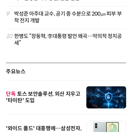
9
박성준 아주대 교수, 공기 중 수분으로 200㎛ 피부 부
착 전지 개발
10
한병도 “장동혁, 李대통령 발언 왜곡…악의적 정치공
세”
주요뉴스
단독
토스 보안솔루션, 외산 지우고
'타이탄' 도입
'와이드 폴드' 대흥행에…삼성전자,