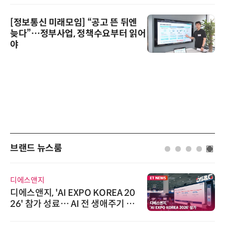
[정보통신 미래모임] “공고 뜬 뒤엔
늦다”…정부사업, 정책수요부터 읽어
야
브랜드 뉴스룸
디에스앤지
디에스앤지, 'AI EXPO KOREA 20
26' 참가 성료… AI 전 생애주기 아
우르는 통합 솔루션 선봬