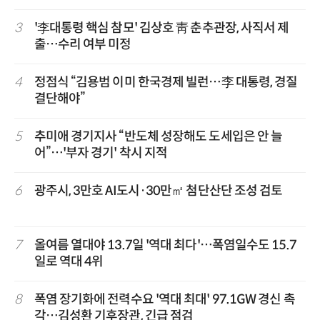
3
'李대통령 핵심 참모' 김상호 靑 춘추관장, 사직서 제
출…수리 여부 미정
4
정점식 “김용범 이미 한국경제 빌런…李 대통령, 경질
결단해야”
5
추미애 경기지사 “반도체 성장해도 도세입은 안 늘
어”…'부자 경기' 착시 지적
6
광주시, 3만호 AI도시·30만㎡ 첨단산단 조성 검토
7
올여름 열대야 13.7일 '역대 최다'…폭염일수도 15.7
일로 역대 4위
8
폭염 장기화에 전력수요 '역대 최대' 97.1GW 경신 촉
각…김성환 기후장관, 긴급 점검