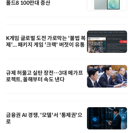
폴드8 100만대 증산
K게임 글로벌 도전 가로막는 '불법 복
제'... 패키지 게임 '크랙' 버젓이 유통
규제 허물고 실탄 장전…3대 메가프
로젝트, 올해부터 속도 낸다
금융권 AI 경쟁, '모델'서 '통제권'으
로