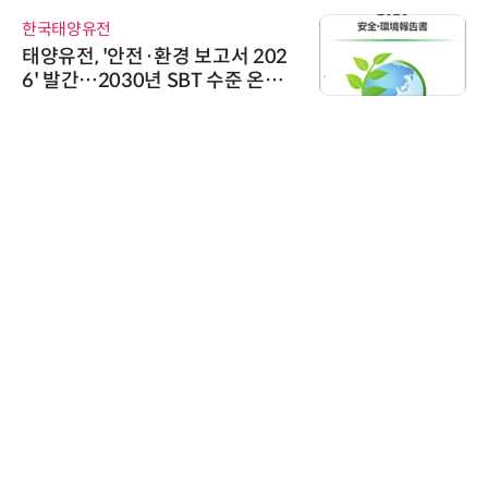
한국태양유전
태양유전, '안전·환경 보고서 202
6' 발간…2030년 SBT 수준 온실
가스 감축 추진