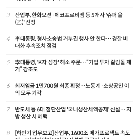
3
산업부, 한화오션·에코프로비엠 등 5개사 '슈퍼 을
(乙)' 선정
4
李대통령, 형사소송법 거부권 행사 안 한다… 경찰 비
대화 후속조치 점검
5
李대통령, 'K자 성장' 해소 주문…“기업 투자 걸림돌 제
거” 강조도
6
최저임금 1만700원 최종 확정…노동계·소상공인 이
의 모두 기각
7
반도체 등 6대 첨단산업 '국내생산세액공제' 신설… 지
방 생산 시 혜택
8
[하반기 업무보고]산업부, 1600조 메가프로젝트 속도