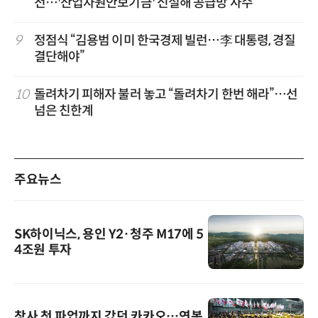
전…'산업자원안보기금' 신설해 공급망 사수
9
정점식 “김용범 이미 한국경제 빌런…李 대통령, 경질
결단해야”
10
돌려차기 피해자 불러 놓고 “돌려차기 한번 해라”…선
넘은 친한계
주요뉴스
SK하이닉스, 용인 Y2·청주 M17에 5
4조원 투자
창사 첫 파업까지 갔던 카카오…연봉