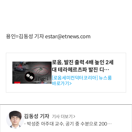
용인=김동성 기자 estar@etnews.com
로옴, 발진 출력 4배 높인 2세
대 테라헤르츠파 발진 디바이
스 개발
[로옴세미컨덕터코리아] 뉴스룸
바로가기>
김동성 기자
기사 더보기
박성준 아주대 교수, 공기 중 수분으로 200㎛ 피부 부착 전지 개발