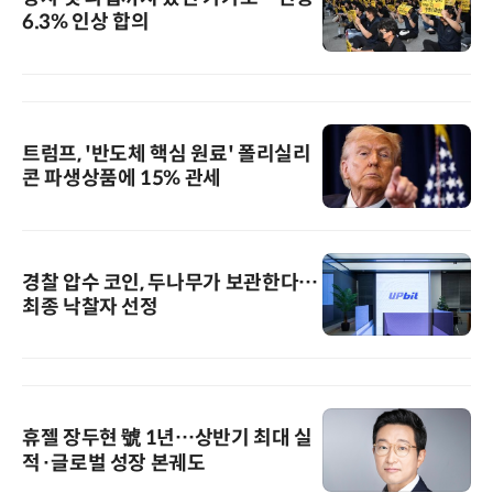
6.3% 인상 합의
트럼프, '반도체 핵심 원료' 폴리실리
콘 파생상품에 15% 관세
경찰 압수 코인, 두나무가 보관한다…
최종 낙찰자 선정
휴젤 장두현 號 1년…상반기 최대 실
적·글로벌 성장 본궤도