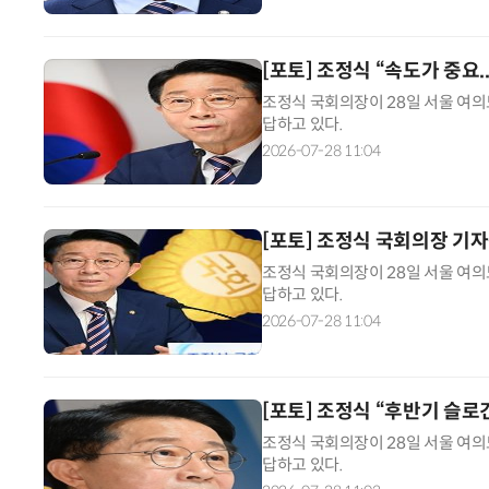
[포토] 조정식 “속도가 중요
조정식 국회의장이 28일 서울 여
답하고 있다.
2026-07-28 11:04
[포토] 조정식 국회의장 기
조정식 국회의장이 28일 서울 여
답하고 있다.
2026-07-28 11:04
[포토] 조정식 “후반기 슬로
조정식 국회의장이 28일 서울 여
답하고 있다.