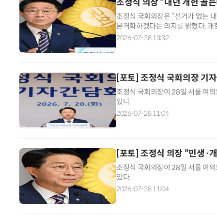
조정식 의장 “내년 개헌 골
조정식 국회의장은 “선거가 없는 내
본격화하겠다는 의지를 밝혔다. 개
던 만큼 향후 1년여를 '골든타임'으
2026-07-28 13:32
일 국회 사랑재에서 열린 취임 후 
기라고 생각한다”며 “여야가 향후 
[포토] 조정식 국회의장 기
조정식 국회의장이 28일 서울 여
있다.
2026-07-28 11:04
[포토] 조정식 의장 “민생·개
조정식 국회의장이 28일 서울 여
있다.
2026-07-28 11:04