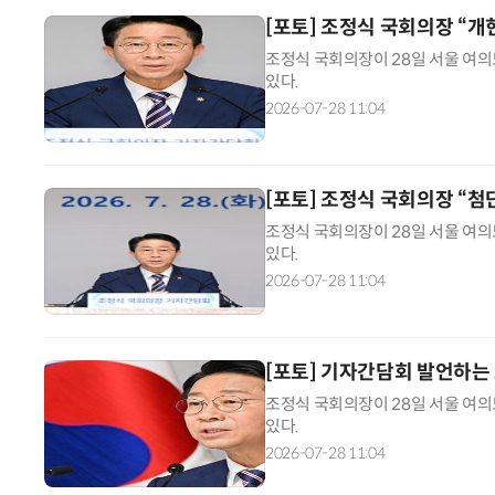
[포토] 조정식 국회의장 “개
조정식 국회의장이 28일 서울 여
있다.
2026-07-28 11:04
[포토] 조정식 국회의장 “첨
조정식 국회의장이 28일 서울 여
있다.
2026-07-28 11:04
[포토] 기자간담회 발언하는
조정식 국회의장이 28일 서울 여
있다.
2026-07-28 11:04