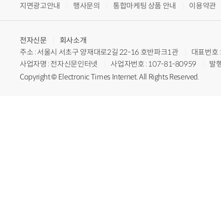
지면광고안내
행사문의
통합마케팅 상품 안내
이용약관
전자신문
회사소개
주소 : 서울시 서초구 양재대로2길 22-16 호반파크1관
대표번호 : 
사업자명 : 전자신문인터넷
사업자번호 : 107-81-80959
발행
Copyright © Electronic Times Internet. All Rights Reserved.