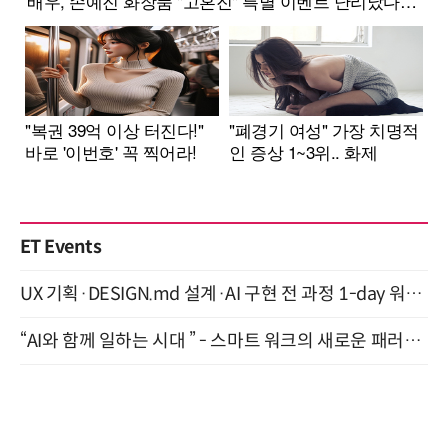
ET Events
UX 기획·DESIGN.md 설계·AI 구현 전 과정 1-day 워크숍 with Claude Code·Codex 9월 15일 개최
“AI와 함께 일하는 시대 ” - 스마트 워크의 새로운 패러다임 (9/11)