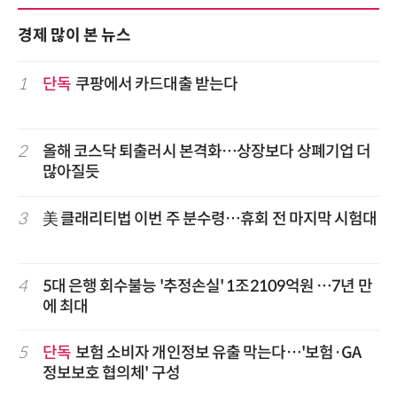
경제 많이 본 뉴스
1
단독
쿠팡에서 카드대출 받는다
2
올해 코스닥 퇴출러시 본격화…상장보다 상폐기업 더
많아질듯
3
美 클래리티법 이번 주 분수령…휴회 전 마지막 시험대
4
5대 은행 회수불능 '추정손실' 1조2109억원 …7년 만
에 최대
5
단독
보험 소비자 개인정보 유출 막는다…'보험·GA
정보보호 협의체' 구성