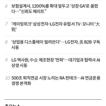
6
보험설계사, 1200%룰 확대 앞두고 '상장 GA'로 쏠렸
다…“신뢰도 메리트”
7
'게이밍위크' 삼성전자-LG전자 유럽서 TV·모니터 '大
戰'
8
'상업용 디스플레이 빌려쓴다' …LG전자, 美 B2B 구독
시동
9
LG 엑사원, 中企 제조현장 '전파'…대기업과 협력사 AI
상생 시동
10
500조 퇴직연금 시장 노리는 RA 핀테크…AI 연금운용
경쟁 본격화