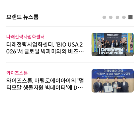
브랜드 뉴스룸
다래전략사업화센터
다래전략사업화센터, 'BIO USA 2
026'서 글로벌 빅파마와의 비즈니
스 미팅 지원…K-바이오 해외 진출
교두보 확보
와이즈스톤
와이즈스톤, 마틸로에이아이의 '멀
티모달 생물자원 빅데이터'에 DQ
인증 최고 등급 수여