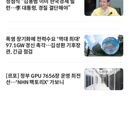
정점식 “김용범 이미 한국경제 빌
런…李 대통령, 경질 결단해야”
폭염 장기화에 전력수요 '역대 최대'
97.1GW 경신 촉각…김성환 기후장
관, 긴급 점검
[르포] 정부 GPU 7656장 운영 최전
선…'NHN 팩토리X' 가보니