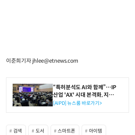
이준희기자 jhlee@etnews.com
“특허분석도 AI와 함께”…IP
산업 'AX' 시대 본격화, 지식
재산처 1호 AI IP데이터분석
[AIPD] 뉴스룸 바로가기>
사 탄생
검색
도서
스마트폰
아이템