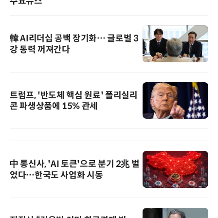
주요뉴스
韓 AI리더십 공백 장기화… 글로벌 3
강 동력 꺼져간다
트럼프, '반도체 핵심 원료' 폴리실리
콘 파생상품에 15% 관세
中 통신사, 'AI 토큰'으로 분기 2兆 벌
었다…한국도 사업화 시동