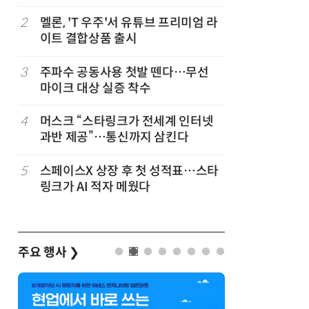
2
멜론, 'T 우주'서 유튜브 프리미엄 라
7
중고폰 안
이트 결합상품 출시
불안 줄였
3
주파수 공동사용 첫발 뗀다…무선
8
뉴스는 그
마이크 대상 실증 착수
뉴스 무단
4
머스크 “스타링크가 전세계 인터넷
9
[ET톡]
과반 제공”…통신까지 삼킨다
5
스페이스X 상장 후 첫 성적표…스타
10
[ET단상]
링크가 AI 적자 메웠다
은 무엇을
주요 행사
❯