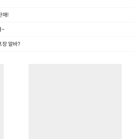
판매!
여~
헬기 착륙 방해한 염소 떼…양치기 개가 길 터줬다
“계속 쫓아왔다”…도망치던 우크라 민간인 공격한 러 자폭 
프장 알바?