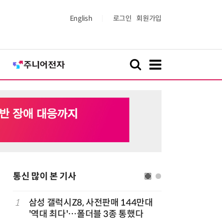
English
로그인
회원가입
통신 많이 본 기사
다
1
삼성 갤럭시Z8, 사전판매 144만대
6
K위성망 
'역대 최다'…폴더블 3종 통했다