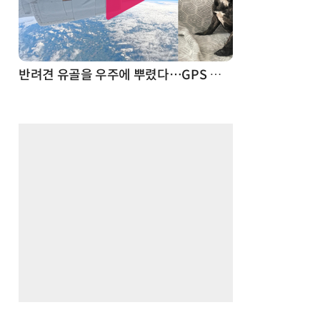
드론
반려견 유골을 우주에 뿌렸다…GPS 추적기로 회수까지 성공