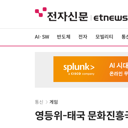
AI·SW
반도체
전자
모빌리티
통
통신
게임
영등위-태국 문화진흥국