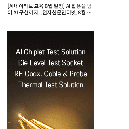
[AI네이티브 교육 8월 일정] AI 활용을 넘
어 AI 구현까지...전자신문인터넷, 8월 실
전 교육·워크숍 개최 발행일 : 2026-07-
23 10:46