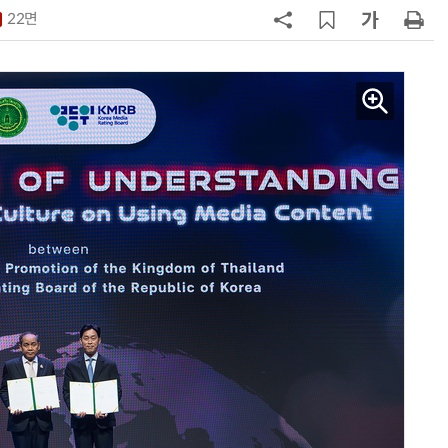
22면
7
중고폰 안심 인증 50곳 돌파…고객
불안 줄였지만 '홍보 부족' 과제
8
뉴스는 그냥 써도 된다?…법원, 방송
뉴스 무단 사용에 첫 제동
9
[ET톡] 방미통위의 빈 의자
10
[ET단상] 피지컬 AI 시대, 우리 모델
은 무엇을 준비해야 하나