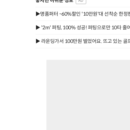
놓치면 아쉬운 정보
AD
▶명품퍼터 ~60%할인 '10만원'대 선착순 한정
▶ '2m' 퍼팅, 100% 성공! 퍼팅으로만 10타 줄
▶ 라운딩가서 100만원 벌었어요. 뜨고 있는 골