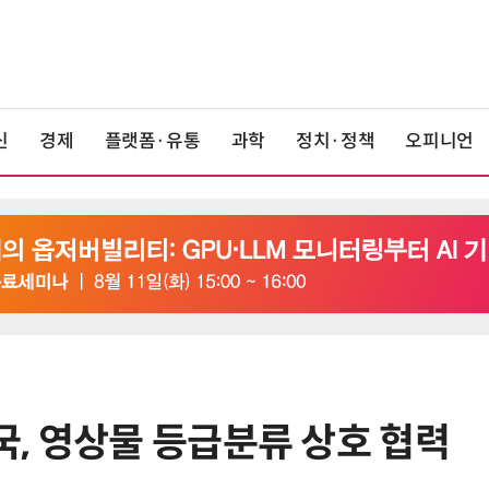
신
경제
플랫폼·유통
과학
정치·정책
오피니언
, 영상물 등급분류 상호 협력
6
K위성망 2035년까지 512기 띄운