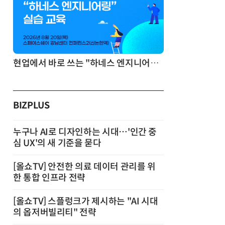
기반 정리·리서치·보고 자동화
현업에서 바로 쓰는 "하네스 엔지니어링" 실습 교육
BIZPLUS
누구나 AI로 디자인하는 시대…'인간 중
심 UX'의 새 기준을 묻다
[올쇼TV] 안전한 의료 데이터 관리를 위
한 통합 인프라 전략
[올쇼TV] 스플렁크가 제시하는 "AI 시대
의 옵저버빌리티" 전략