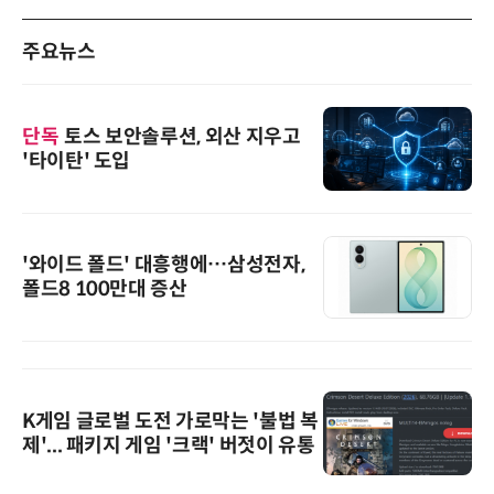
주요뉴스
단독
토스 보안솔루션, 외산 지우고
'타이탄' 도입
'와이드 폴드' 대흥행에…삼성전자,
폴드8 100만대 증산
K게임 글로벌 도전 가로막는 '불법 복
제'... 패키지 게임 '크랙' 버젓이 유통