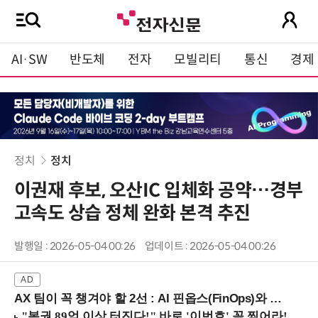
AI·SW
반도체
전자
모빌리티
통신
경제
정치
정치
이권재 후보, 오산IC 입체화 공약…경부
고속도 상습 정체 완화 본격 추진
발행일 : 2026-05-04 00:26
업데이트 : 2026-05-04 00:26
AX 팀이 꼭 챙겨야 할 2선 : AI 핀옵스(FinOps)와 토큰 거버넌스 (8/21 잠실역)