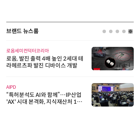
브랜드 뉴스룸
로옴세미컨덕터코리아
로옴, 발진 출력 4배 높인 2세대 테
라헤르츠파 발진 디바이스 개발
AIPD
“특허분석도 AI와 함께”…IP산업
'AX' 시대 본격화, 지식재산처 1호
AI IP데이터분석사 탄생