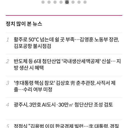
정치 많이 본 뉴스
1
활주로 50℃ 넘는데 쉴 곳 부족…김영훈 노동부 장관,
김포공항 불시점검
2
반도체 등 6대 첨단산업 '국내생산세액공제' 신설… 지
방 생산 시 혜택
3
'李대통령 핵심 참모' 김상호 靑 춘추관장, 사직서 제
출…수리 여부 미정
4
광주시, 3만호 AI도시·30만㎡ 첨단산단 조성 검토
5
정점식 “김용범 이미 한국경제 빌런…李 대통령, 경질