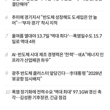
결단해야”
6
추미애 경기지사 “반도체 성장해도 도세입은 안 늘
어”…'부자 경기' 착시 지적
7
올여름 열대야 13.7일 '역대 최다'…폭염일수도 15.7
일로 역대 4위
8
AI·반도체 시대 제조 경쟁력은 '전력'…IEA “에너지 인
프라가 산업패권 좌우”
9
광주 반도체 클러스터 앞당긴다…李대통령 “2028년
軍공항 임시배치”
10
폭염 장기화에 전력수요 '역대 최대' 97.1GW 경신 촉
각…김성환 기후장관, 긴급 점검