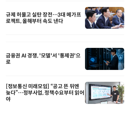
규제 허물고 실탄 장전…3대 메가프
로젝트, 올해부터 속도 낸다
금융권 AI 경쟁, '모델'서 '통제권'으
로
[정보통신 미래모임] “공고 뜬 뒤엔
늦다”…정부사업, 정책수요부터 읽어
야