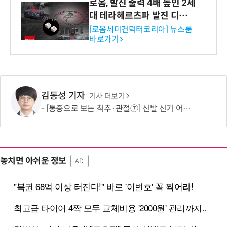
로옴, 발진 출력 4배 높인 2세
대 테라헤르츠파 발진 디바이
스 개발
[로옴세미컨덕터코리아] 뉴스룸
바로가기>
김동성 기자
기사 더보기
[통증으로 보는 척추·관절⑦] 신발 신기 어려운 골반 통증…고관절 질환 의심
놓치면 아쉬운 정보
AD