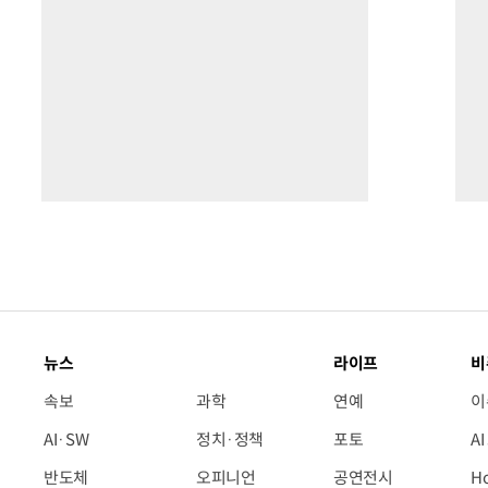
뉴스
라이프
비
속보
과학
연예
이
AI·SW
정치·정책
포토
A
반도체
오피니언
공연전시
H