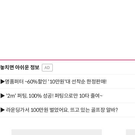
놓치면 아쉬운 정보
AD
▶명품퍼터 ~60%할인 '10만원'대 선착순 한정판매!
▶ '2m' 퍼팅, 100% 성공! 퍼팅으로만 10타 줄여~
▶ 라운딩가서 100만원 벌었어요. 뜨고 있는 골프장 알바?