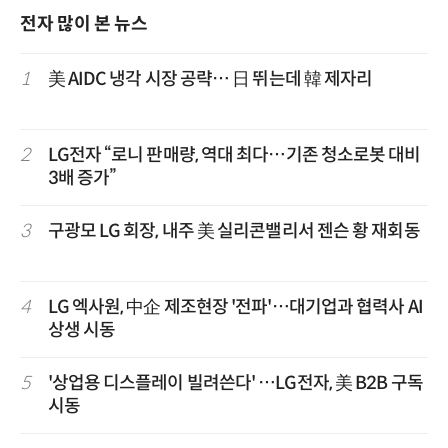
전자 많이 본 뉴스
1
美 AIDC 냉각 시장 공략… 日 뛰는데 韓 제자리
2
LG전자 “로니 판매량, 역대 최다…기존 청소로봇 대비
3배 증가”
3
구광모 LG 회장, 내주 美 실리콘밸리서 젠슨 황 재회동
4
LG 엑사원, 中企 제조현장 '전파'…대기업과 협력사 AI
상생 시동
5
'상업용 디스플레이 빌려쓴다' …LG전자, 美 B2B 구독
시동