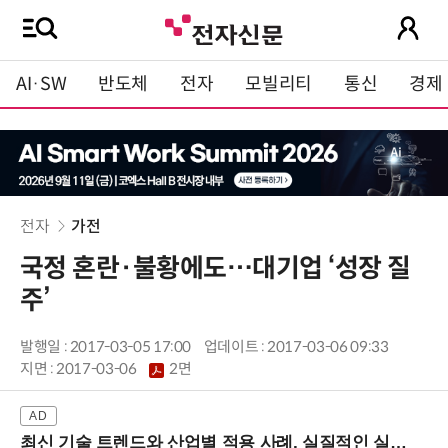
AI·SW
반도체
전자
모빌리티
통신
경제
전자
가전
국정 혼란·불황에도…대기업 ‘성장 질
주’
발행일 : 2017-03-05 17:00
업데이트 : 2017-03-06 09:33
지면 :
2017-03-06
2면
최신 기술 트렌드와 산업별 적용 사례, 실질적인 실행 전략을 공유 (9/18 양재역)