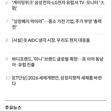
6
'게이밍위크' 삼성전자-LG전자 유럽서 TV·모니터 '大
戰'
7
“상장폐지 막아라”…중소 가전 기업, 주가 부양 '총력
전'
8
[사설] 美 AIDC 냉각 시장, 우리도 현지 대응을
9
바디프랜드, '미니' 브랜드 글로벌 확장…美 이어 동남
아·유럽 진출
10
[ET단상] 2026 세제개편안, 성장지향적 세제를 바란
다
주요뉴스