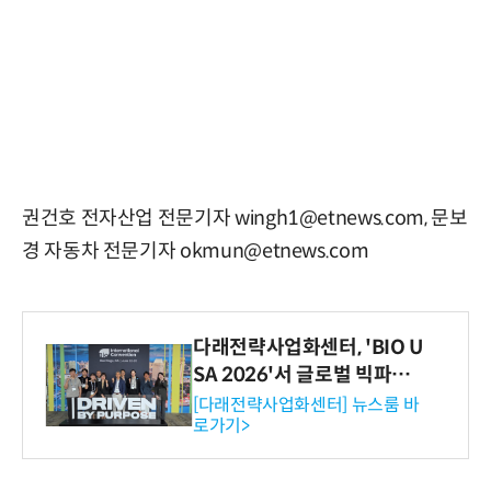
권건호 전자산업 전문기자 wingh1@etnews.com, 문보
경 자동차 전문기자 okmun@etnews.com
다래전략사업화센터, 'BIO U
SA 2026'서 글로벌 빅파마
와의 비즈니스 미팅 지원…K
[다래전략사업화센터] 뉴스룸 바
로가기>
-바이오 해외 진출 교두보 확
보