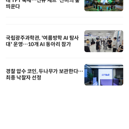
대 TFT 축제…신규 세트 '신비의 숲'
띄운다
국립광주과학관, '여름방학 AI 탐사
대' 운영…10개 AI 동아리 참가
경찰 압수 코인, 두나무가 보관한다…
최종 낙찰자 선정