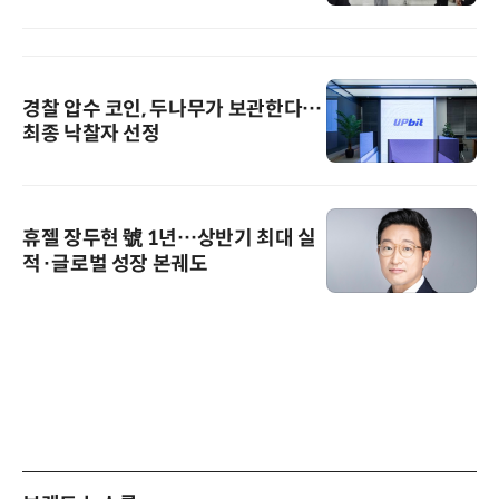
경찰 압수 코인, 두나무가 보관한다…
최종 낙찰자 선정
휴젤 장두현 號 1년…상반기 최대 실
적·글로벌 성장 본궤도