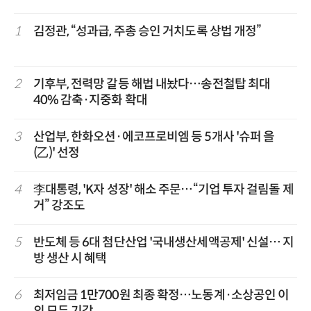
1
김정관, “성과급, 주총 승인 거치도록 상법 개정”
2
기후부, 전력망 갈등 해법 내놨다…송전철탑 최대
40% 감축·지중화 확대
3
산업부, 한화오션·에코프로비엠 등 5개사 '슈퍼 을
(乙)' 선정
4
李대통령, 'K자 성장' 해소 주문…“기업 투자 걸림돌 제
거” 강조도
5
반도체 등 6대 첨단산업 '국내생산세액공제' 신설… 지
방 생산 시 혜택
6
최저임금 1만700원 최종 확정…노동계·소상공인 이
의 모두 기각