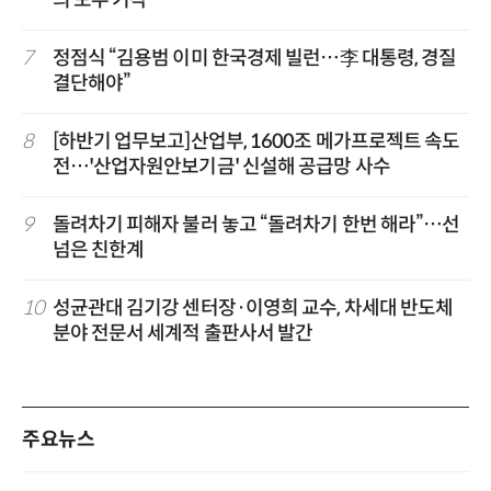
7
정점식 “김용범 이미 한국경제 빌런…李 대통령, 경질
결단해야”
8
[하반기 업무보고]산업부, 1600조 메가프로젝트 속도
전…'산업자원안보기금' 신설해 공급망 사수
9
돌려차기 피해자 불러 놓고 “돌려차기 한번 해라”…선
넘은 친한계
10
성균관대 김기강 센터장·이영희 교수, 차세대 반도체
분야 전문서 세계적 출판사서 발간
주요뉴스