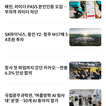
배민, 라이더 PASS 본인인증 도입…
무자격 라이더 차단
SK하이닉스, 용인 Y2·청주 M17에 5
4조원 투자
창사 첫 파업까지 갔던 카카오…연봉
6.3% 인상 합의
국립광주과학관, '여름방학 AI 탐사
대' 운영…10개 AI 동아리 참가