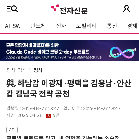
AI·SW
반도체
전자
모빌리티
통신
경제
정치·정책
정치
與, 하남갑 이광재·평택을 김용남·안산
갑 김남국 전략 공천
발행일 : 2026-04-27 18:47
업데이트 : 2026-04-27 18:47
지면 :
2026-04-28
6면
글로벌 트렌드를 읽고, 내 역할을 가늠하는 소수정예 실습 워크숍 (8/28 신논현역)