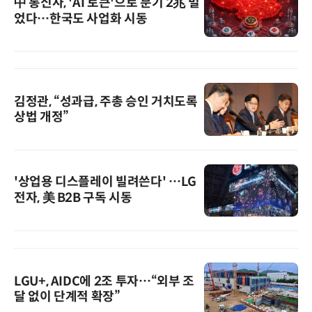
中 통신사, 'AI 토큰'으로 분기 2兆 벌
었다…한국도 사업화 시동
김정관, “성과급, 주총 승인 거치도록
상법 개정”
'상업용 디스플레이 빌려쓴다' …LG
전자, 美 B2B 구독 시동
LGU+, AIDC에 2조 투자…“외부 조
달 없이 단계적 확장”