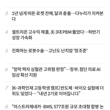
3
1년 넘게 떠돈 로켓 잔해, 달과 충돌…다누리가 지켜본
다
4
셀트리온 고수익 제품, 美 3대 PBM 뚫었다…하반기
성장 가속화
5
진화하는 로봇수술…고난도 난치암 '정조준'
6
“망막 찍자 심혈관 고위험 판정”…정부, 첨단 의료 AI
임상 확산 지원
7
[K-과학인재 고등학생 캠프] 반도체·바이오 실험에 더
위도 잊었다… “내년 2기로 이어집니다”
8
“아스트라제네카·BMS, 577조원 규모 초대형 합병 논