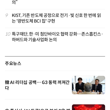
의”
9
KIST, 기존 반도체 공정으로 전기·빛 신호 한 번에 읽
는 '광반도체 BCI 칩' 구현
10
특구재단, 한·미 첨단바이오 협력 강화…존스홉킨스·
하버드와 기술사업화 논의
주요뉴스
韓 AI 리더십 공백… G3 동력 꺼져간
다