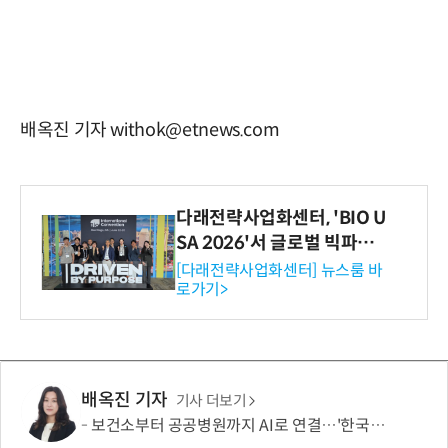
배옥진 기자 withok@etnews.com
다래전략사업화센터, 'BIO U
SA 2026'서 글로벌 빅파마
와의 비즈니스 미팅 지원…K
[다래전략사업화센터] 뉴스룸 바
로가기>
-바이오 해외 진출 교두보 확
보
배옥진 기자
기사 더보기
보건소부터 공공병원까지 AI로 연결…'한국형 소버린 의료AI'도 개발