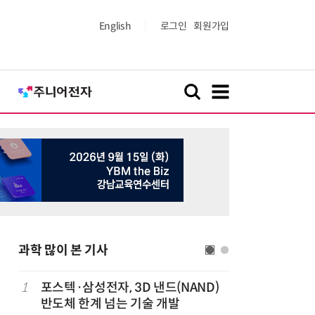
English
로그인
회원가입
과학 많이 본 기사
1
포스텍·삼성전자, 3D 낸드(NAND)
6
[K-과학
반도체 한계 넘는 기술 개발
·바이오 