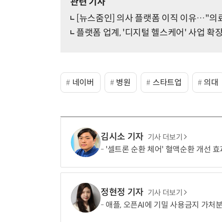
관련 기사
[뉴스줌인] 의사 플랫폼 이직 이유…"의
플랫폼 업계, '디지털 헬스케어' 사업 
네이버
병원
스타트업
의대
김시소 기자
기사 더보기
'셀트론 순환 체어' 혈액순환 개선 효
정현정 기자
기사 더보기
애플, 오픈AI에 기밀 사용금지 가처분