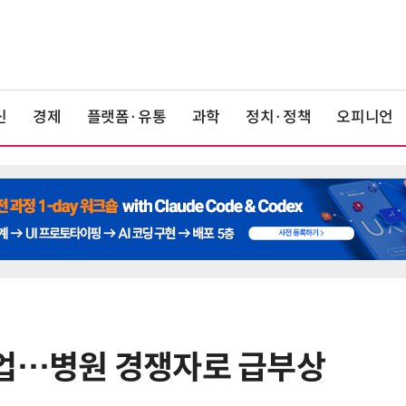
신
경제
플랫폼·유통
과학
정치·정책
오피니언
기업…병원 경쟁자로 급부상
6
[K-과학인재 고등학생 캠프] 반도체
·바이오 실험에 더위도 잊었다…