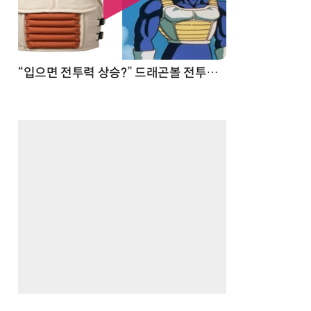
 순간
“입으면 전투력 상승?” 드래곤볼 전투복 닮은 중량조끼