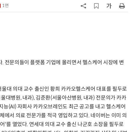
“내년 2기로 이어집니다”
1면
7
“망막 찍자 심혈관 고위험 판정”…
부, 첨단 의료 AI 임상 확산 지원
8
KIST, 기존 반도체 공정으로 전기·
빛 신호 한 번에 읽는 '광반도체 BCI
칩' 구현
9
[르포]아이들이 직접 첨단 전자현미
경 다루며 과학원리 체득...과학체험
. 전문의들이 플랫폼 기업에 몰리면서 헬스케어 시장에 변
제공 '주니어닥터' 현장
10
다누리, 스페이스X 팰컨9 달 충돌 전
후 포착
서울대 의대 교수 출신인 황희 카카오헬스케어 대표를 필두로
울대병원, 내과), 김준환(서울아산병원, 내과) 전문의가 카카
지능(AI) 자회사 카카오브레인도 최근 공고를 내고 헬스케어
전체에서 의료 전문가를 적극 영입하고 있다. 네이버는 이미 의
어'를 열었다. 연세대 의대 교수 출신 나군호 소장을 필두로