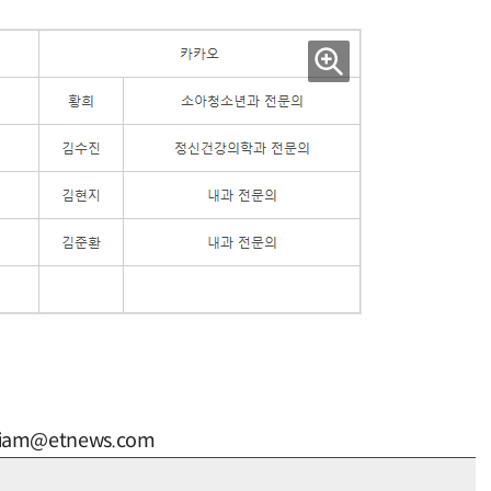
“계속 쫓아왔다”…도망치던 우크라 민간인 공격한 러 자폭 드론
진정한 우정?…친구 구하려다 둘 다 의자 틈에 목이 낀
iam@etnews.com