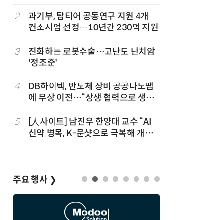
“내년 2
정
2
과기부, 탑티어 공동연구 지원 4개
7
“망막 찍
컨소시엄 선정…10년간 230억 지원
부, 첨단 
3
진화하는 로봇수술…고난도 난치암
8
KIST,
'정조준'
빛 신호 한
칩' 구현
4
DB하이텍, 반도체 장비 공공나노팹
9
[르포]아
에 무상 이전…“상생 협력으로 생태
경 다루며
계 고도화”
제공 '주
5
[人사이트] 남진우 한양대 교수 “AI
10
다누리, 
신약 병목, K-문샷으로 극복해 개발
후 포착
속도 10배 향상”
주요 행사
❯