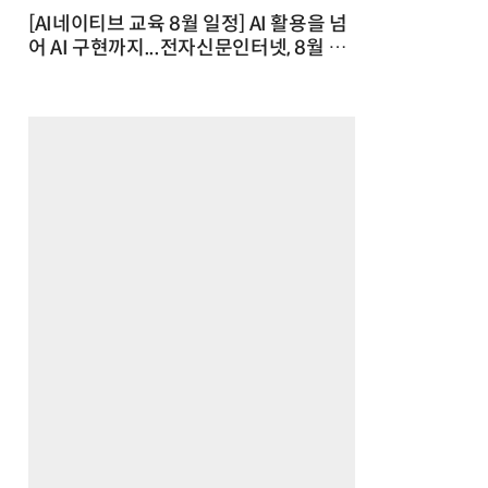
[AI네이티브 교육 8월 일정] AI 활용을 넘
어 AI 구현까지...전자신문인터넷, 8월 실
전 교육·워크숍 개최 발행일 : 2026-07-
23 10:46