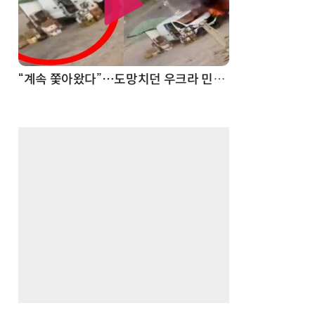
“계속 쫓아왔다”…도망치던 우크라 민간인 공격한 러 자폭 드론