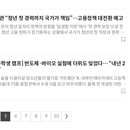
 화학 약품을 사용하지 않아 2차 환경 오염의 우려가 없
관 “청년 첫 경력까지 국가가 책임”…고용정책 대전환 예고
이 청년 일자리 정책의 방향을 '일경험 지원'에서 '첫 경력 보장'으로 전
 청년 고용 한파가 장기화하는 상황에서 국가가 청년의 첫 직장과 경력 형
거미줄 쏘고 자동 회수까지…현실판 스파이더맨 웹 슈터
70년 만에 돌아온 시베리아호랑이…카자흐스탄 야생에 풀렸다
적 고용정책을 추진하겠다는 것으로, 새 정부 청년고용 정책의 핵심 축이
관은 5일 정부세종청사에서 기자간담회를 열고 “청년 고용 문제는 국가가 더
이제는 적극적 고용정책이 필요한 시점”이라고 밝혔다. 국
등학생 캠프] 반도체·바이오 실험에 더위도 잊었다… “내년 2
”
술을 이끌어갈 청소년들의 열기로 가득했던 'K-과학인재아카데미 고등학
 서울대 75동 융합관에서 수료식을 갖고 마무리됐다. 올해 첫 개설된 이번 1
생 대상 프로그램에서 한 걸음 더 나아가, 고등학생과 대학생으로 이어지는
를 완성한 출발점이란 점에서 더욱 큰 의미를 지닌다. 전국에서 모인 30명의
서울대 관악캠퍼스에 머물며 다채롭고 밀도 높은 이공
5
6
7
8
9
10
❯