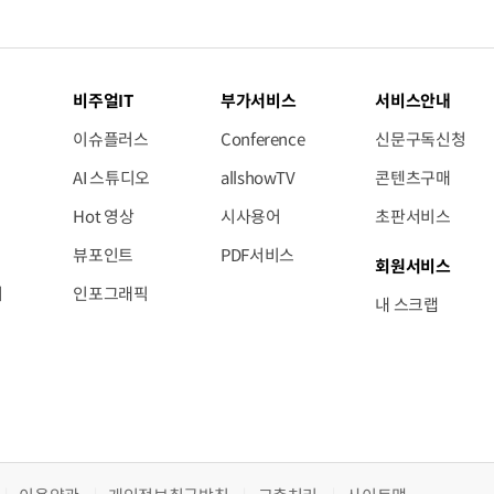
비주얼IT
부가서비스
서비스안내
이슈플러스
Conference
신문구독신청
AI 스튜디오
allshowTV
콘텐츠구매
Hot 영상
시사용어
초판서비스
뷰포인트
PDF서비스
회원서비스
저
인포그래픽
내 스크랩