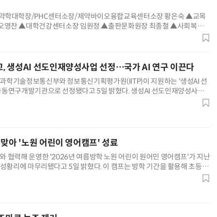
 ▲약학대학장/PHC센터소장/제약바이오융합교육센터소장 황은숙 ▲교목
 오영찬 ▲대학건강센터소장 임원정 ▲출판문화원장 최종철 ▲사회복지관
부원장(연구)/대학원IR센터장 김원석 ▲교육대학원부원장 김효정 ▲정책
김민지 ▲외국어교육특수대학원부원장 박은애 ▲의과대학부학
 생성AI 선도인재양성사업 선정…국가 AI 연구 이끈다
학기술정보통신부와 정보통신기획평가원(IITP)이 지원하는 '생성AI 선
동연구개발기관으로 선정됐다고 5일 밝혔다. 생성AI 선도인재양성사업
개발과 세계적 수준의 석·박사급 AI 전문인재 양성을 목표로 추진되는 국가
년부터 2029년까지 4년간 진행된다. 이번 사업은 AI 풀스택 전문기업 엘리
고, 한국외대를 비롯해 서울대, KAIST, 포항공과대학
 맞아 '노원 어린이 영어캠프' 성료
 협력해 운영한 '2026년 여름방학 노원 어린이 원어민 영어캠프'가 지난
 성황리에 마무리됐다고 5일 밝혔다. 이 캠프는 방학 기간을 활용해 초등학
에 준하는 환경에서 실용 영어를 익히고, 다양한 문화·체육 활동을 하며
수 있도록 마련된 집중 체험형 프로그램이다. 2005년 시작돼 매년 여름과
 있으며, 올해로 21년째를 맞았다. 지금까지 누적 수