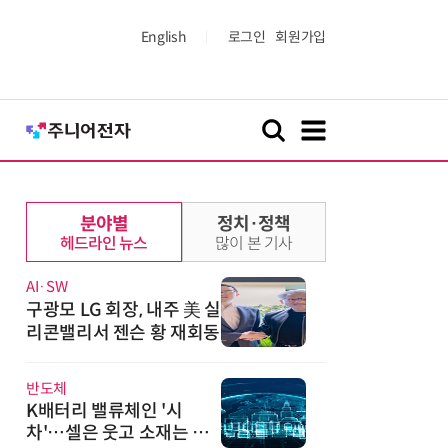
English
로그인
회원가입
분야별
정치·정책
헤드라인 뉴스
많이 본 기사
AI·SW
구광모 LG 회장, 내주 美 실
리콘밸리서 젠슨 황 재회동
반도체
K배터리 밸류체인 '시
차'…셀은 웃고 소재는 아