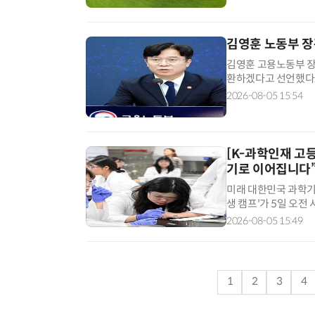
첨단 수처리 공법으로,
김영훈 노동부 장
김영훈 고용노동부 장관
환하겠다고 선언했다.
성까지 책임지는 적극
2026-08-05 15:54
될 전망이다. 김 장
책임져야 한다”며 “
[K-과학인재 고
기로 이어집니다
미래 대한민국 과학기
생 캠프'가 5일 오전
기 캠프는 기존 중학
2026-08-05 15:49
종합 인재 양성 체계
고등학생 참가자들은 
1
2
3
4