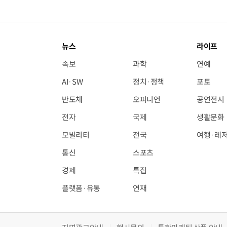
뉴스
라이프
속보
과학
연예
AI·SW
정치·정책
포토
반도체
오피니언
공연전시
전자
국제
생활문화
모빌리티
전국
여행·레
통신
스포츠
경제
특집
플랫폼·유통
연재