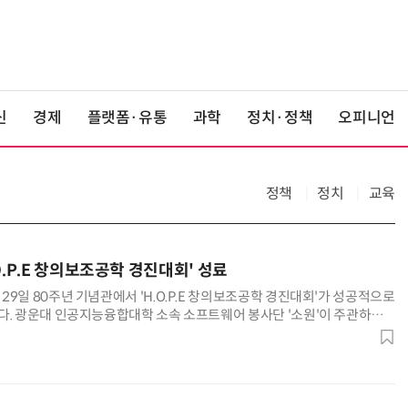
신
경제
플랫폼·유통
과학
정치·정책
오피니언
정책
정치
교육
O.P.E 창의보조공학 경진대회' 성료
9일 80주년 기념관에서 'H.O.P.E 창의보조공학 경진대회'가 성공적으로
다. 광운대 인공지능융합대학 소속 소프트웨어 봉사단 '소원'이 주관하고
된 이번 행사는 'Helping Others through Practical
이라는 슬로건 아래, 학생들이 기술을 통해 사회적 가치를 실현하는 전 과정을 몸
마련됐다. '보조공학 기반 창의 프