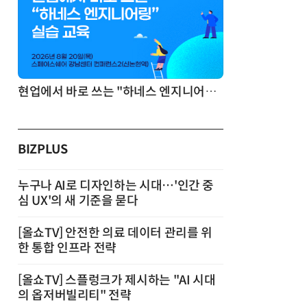
기반 정리·리서치·보고 자동화
현업에서 바로 쓰는 "하네스 엔지니어링" 실습 교육
BIZPLUS
누구나 AI로 디자인하는 시대…'인간 중
심 UX'의 새 기준을 묻다
[올쇼TV] 안전한 의료 데이터 관리를 위
한 통합 인프라 전략
[올쇼TV] 스플렁크가 제시하는 "AI 시대
의 옵저버빌리티" 전략