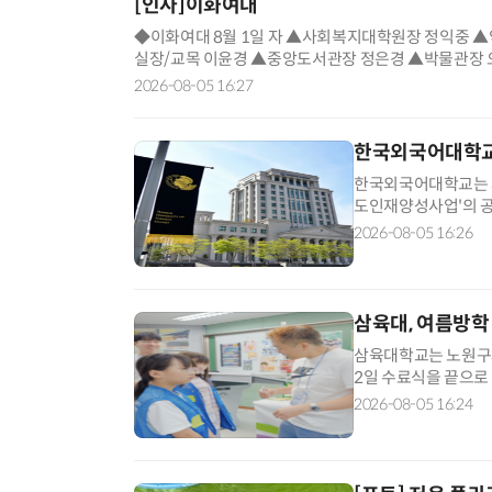
[인사]이화여대
◆이화여대 8월 1일 자 ▲사회복지대학원장 정익중
실장/교목 이윤경 ▲중앙도서관장 정은경 ▲박물관장
장 이지선 ▲국제처부처장(국제학생) 조무형 ▲대학원
2026-08-05 16:27
과학대학원부원장 김유미 ▲임상치의학대학원부원장 
한국외국어대학교,
한국외국어대학교는 과
도인재양성사업'의 공
은 생성AI 핵심기술 
2026-08-05 16:26
전략사업으로, 2026
스그룹이 주관기관을 맡
삼육대, 여름방학
삼육대학교는 노원구와
2일 수료식을 끝으로
생들이 실제 어학연수
2026-08-05 16:24
글로벌 감각을 키울 
겨울방학마다 운영되고