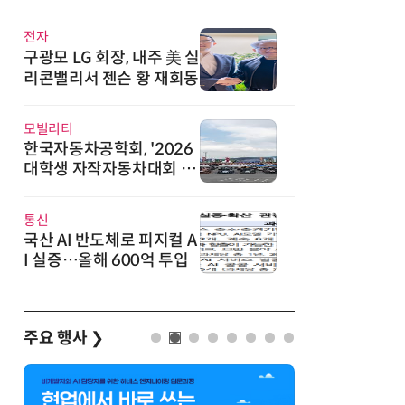
직
전자
구광모 LG 회장, 내주 美 실
리콘밸리서 젠슨 황 재회동
모빌리티
한국자동차공학회, '2026
대학생 자작자동차대회 포
뮬러 부문' 개최
통신
국산 AI 반도체로 피지컬 A
I 실증…올해 600억 투입
주요 행사
❯