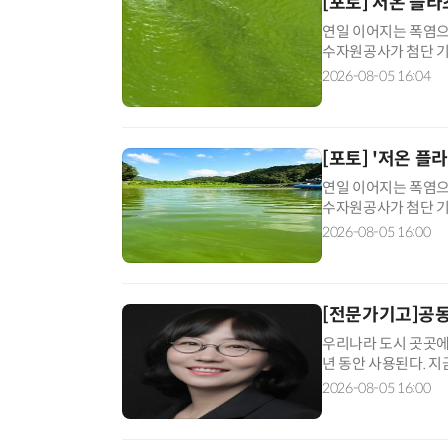
[포토] 저온 플
연일 이어지는 폭염으
수자원공사가 첨단 기
에서 자율이동형 '저온
2026-08-05 16:04
즈마' 기술은 상온·
첨단 수처리 공법으로,
[포토] '저온 플
연일 이어지는 폭염으
수자원공사가 첨단 기
에서 자율이동형 '저온
2026-08-05 16:00
즈마' 기술은 상온·
첨단 수처리 공법으로,
[전문가기고]공
우리나라 도시 곳곳에
년 동안 사용된다. 
한다. 새 공동주택의
2026-08-05 16:00
그 도시가 어떤 에너
중립에는 순서가 있다