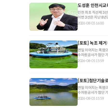
도성훈 인천시교육
인천 최초 직선제 3선
이번 3선은 지난 8
라고 생각한다. 기쁨
2026-08-05 16:00
의 새로운 모델로 도
포기하지 않는 교육, 
[포토] 녹조 제거
연일 이어지는 폭염으
수자원공사가 첨단 기
에서 자율이동형 '저온
2026-08-05 15:59
즈마' 기술은 상온·
첨단 수처리 공법으로,
[포토]첨단기술로
연일 이어지는 폭염으
수자원공사가 첨단 기
에서 자율이동형 '저온
2026-08-05 15:59
즈마' 기술은 상온·
첨단 수처리 공법으로,