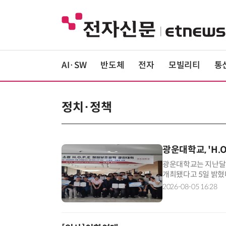
AI·SW
반도체
전자
모빌리티
통
정치·정책
광운대학교, 'H.
광운대학교는 지난달 2
개최됐다고 5일 밝혔
카카오페이의 후원으로 진행
2026-08-05 16:28
Engineering'
소 체험할 수 있도록 